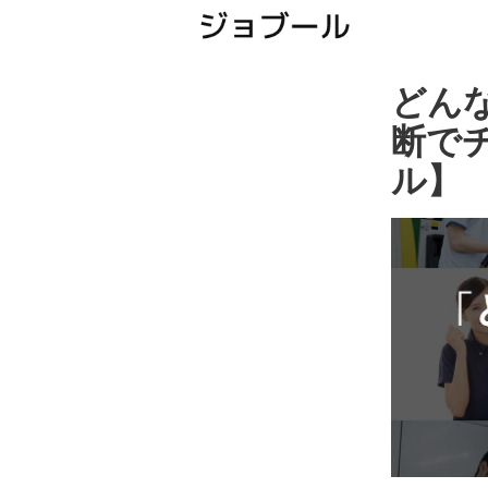
どん
断で
ル】