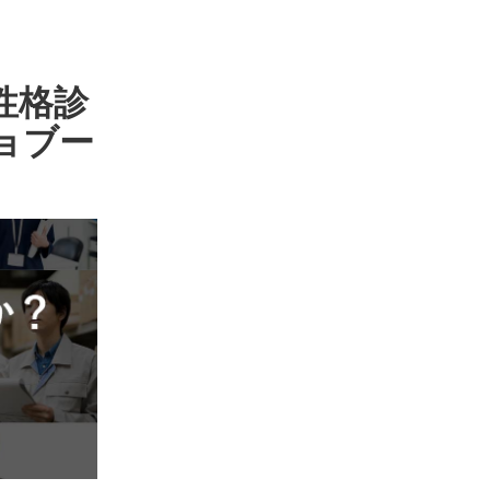
性格診
ョブー