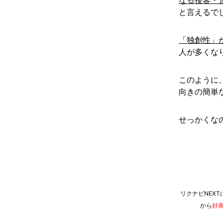
と言えるで
「独創性」
人が多くな
このように
向きの簡単
せっかくな
リクナビNEX
から
好