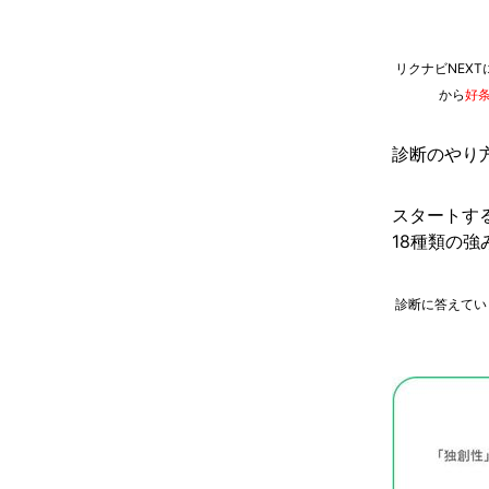
リクナビNEX
から
好
診断のやり
スタートす
18種類の
診断に答えてい