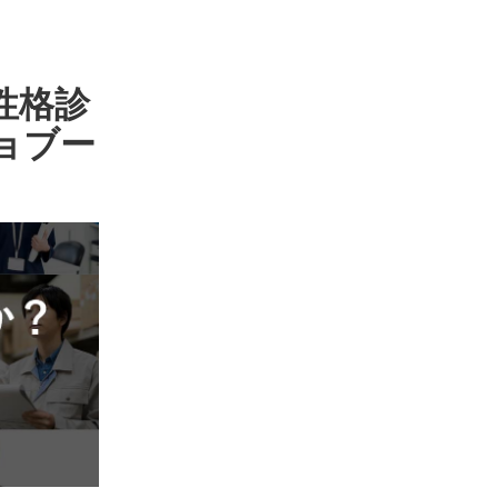
性格診
ョブー