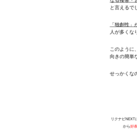
と言えるで
「独創性」
人が多くな
このように
向きの簡単
せっかくな
リクナビNEX
から
好