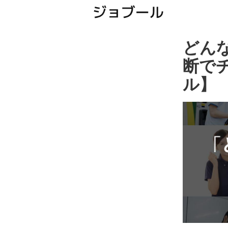
どん
断で
ル】