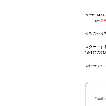
リクナビNEX
から
好
診断のやり
スタートす
18種類の
診断に答えてい