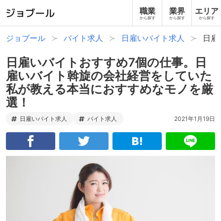
職業
業界
エリア
から探す
から探す
から探す
ジョブール
バイト求人
日雇いバイト求人
日雇
日雇いバイトおすすめ7個の仕事。日
雇いバイト斡旋の会社経営をしていた
私が教える本当におすすめなモノを厳
選！
日雇いバイト求人
バイト求人
2021年1月19日