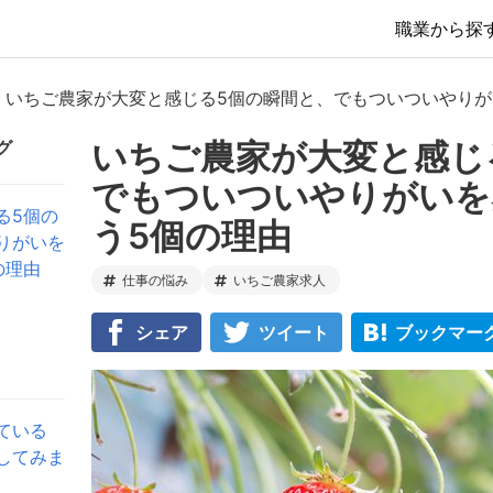
職業から探
いちご農家が大変と感じる5個の瞬間と、でもついついやりが
いちご農家が大変と感じ
グ
でもついついやりがいを
る5個の
う5個の理由
りがいを
の理由
仕事の悩み
いちご農家求人
シェア
ツイート
ブックマー
ている
してみま