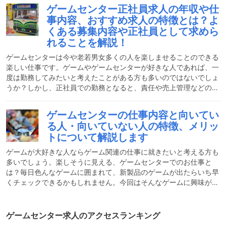
ゲームセンター正社員求人の年収や仕
事内容、おすすめ求人の特徴とは？よ
くある募集内容や正社員として求めら
れることを解説！
ゲームセンターは今や老若男女多くの人を楽しませることのできる
楽しい仕事です。ゲームやゲームセンターが好きな人であれば、一
度は勤務してみたいと考えたことがある方も多いのではないでしょ
うか？しかし、正社員での勤務となると、責任や売上管理などの大
変なことも仕事に加わってきます。その分やりがいのあることも多
くあります。そこで今回は、ゲームセンターで働く正社員の求人に
ゲームセンターの仕事内容と向いてい
ついて、年収や仕事内容、おすすめ求人の特徴などについて、正社
る人・向いていない人の特徴、メリッ
員として求められることを解説します！ゲームセンター正社員の仕
トについて解説します
事内容とは？ゲームセンターの正社員は多くの場合、ゲームセンタ
ーを運営する会社に正社員として入社し、全国の店舗に配属されま
ゲームが大好きな人ならゲーム関連の仕事に就きたいと考える方も
多いでしょう。楽しそうに見える、ゲームセンターでのお仕事と
は？毎日色んなゲームに囲まれて、新製品のゲームが出たらいち早
くチェックできるかもしれません。今回はそんなゲームに興味があ
る方に向けて、ゲームセンターでの仕事内容やメリット、向き不向
きに関してお答えしたいと思います。また、ゲームセンターで働く
と覚えなければいけないことや活かせる経験についてもお教えいた
ゲームセンター求人のアクセスランキング
します。ゲームセンターの仕事はどんな仕事？ゲームセンターでの