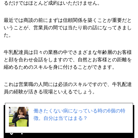
るだけではほとんど成約はいただけません。
最近では商談の前にまずは信頼関係を築くことが重要だと
いうことが、営業員の間では当たり前の話になってきまし
た。
牛乳配達員は日々の業務の中でさまざまな年齢層のお客様
と顔を合わせ会話をしますので、自然とお客様との距離を
縮めるためのスキルを身に付けることができます。
これは営業職の人間には必須のスキルですので、牛乳配達
員の経験が活きる現場といえるでしょう。
これから牛乳配達の仕事をは
働きたくない病になっている時の6個の特
徴。自分は当てはまる？
じめるには、どうしたらい
い？