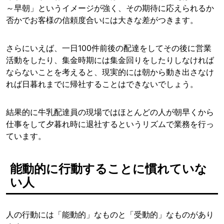
～早朝」というイメージが強く、その期待に応えられるか
否かでお客様の信頼度合いには大きな差がつきます。
さらにいえば、一日100件前後の配達をしてその後に営業
活動をしたり、集金時期には集金回りをしたりしなければ
ならないことを考えると、現実的には朝から動き出さなけ
れば日暮れまでに帰社することはできないでしょう。
結果的に牛乳配達員の現場ではほとんどの人が朝早くから
仕事をして夕暮れ時に退社するというリズムで業務を行っ
ています。
能動的に行動することに慣れていな
い人
人の行動には「能動的」なものと「受動的」なものがあり