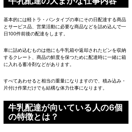
牛乳配達の大まかな仕事内容
基本的には軽トラ・バンタイプの車にその日配達する商品
とサービス品、営業活動に必要な商品などを詰め込んで一
日100件前後の配達をします。
車に詰め込むものは他にも牛乳箱や返却されたビンを収納
するクレート、商品の鮮度を保つために配達時に一緒に箱
に入れる蓄冷剤などがあります。
すべてあわせると相当の重量になりますので、積み込み・
片付け作業だけでも結構な体力仕事になります。
牛乳配達が向いている人の6個
の特徴とは？