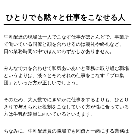
ひとりでも黙々と仕事をこなせる人
牛乳配達の現場は一人でこなす仕事がほとんどで、事業所
で働いている同僚と顔を合わせるのは朝礼や終礼など、一
日の業務時間の中でほんのわずかしかありません。
みんなで力を合わせて和気あいあいと業務に取り組む職場
というよりは、淡々とそれぞれの仕事をこなす「プロ集
団」といった方が正しいでしょう。
そのため、大人数でにぎやかに仕事をするよりも、ひとり
きりで与えられた役割をこなしていく方が性に合っている
方は牛乳配達員に向いているといえます。
ちなみに、牛乳配達員の職場でも同僚と一緒にする業務は