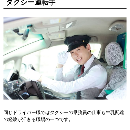
タクシー運転手
同じドライバー職ではタクシーの乗務員の仕事も牛乳配達
の経験が活きる職場の一つです。