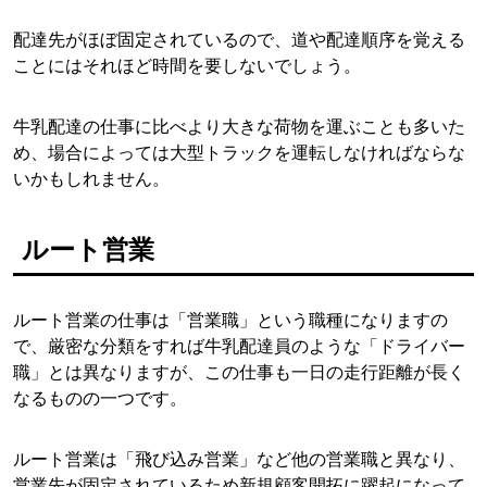
配達先がほぼ固定されているので、道や配達順序を覚える
ことにはそれほど時間を要しないでしょう。
牛乳配達の仕事に比べより大きな荷物を運ぶことも多いた
め、場合によっては大型トラックを運転しなければならな
いかもしれません。
ルート営業
ルート営業の仕事は「営業職」という職種になりますの
で、厳密な分類をすれば牛乳配達員のような「ドライバー
職」とは異なりますが、この仕事も一日の走行距離が長く
なるものの一つです。
ルート営業は「飛び込み営業」など他の営業職と異なり、
営業先が固定されているため新規顧客開拓に躍起になって