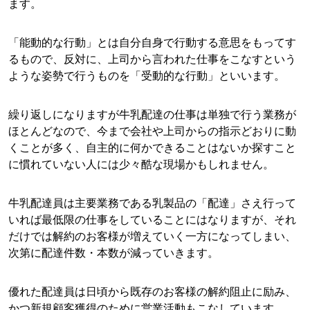
ます。
「能動的な行動」とは自分自身で行動する意思をもってす
るもので、反対に、上司から言われた仕事をこなすという
ような姿勢で行うものを「受動的な行動」といいます。
繰り返しになりますが牛乳配達の仕事は単独で行う業務が
ほとんどなので、今まで会社や上司からの指示どおりに動
くことが多く、自主的に何かできることはないか探すこと
に慣れていない人には少々酷な現場かもしれません。
牛乳配達員は主要業務である乳製品の「配達」さえ行って
いれば最低限の仕事をしていることにはなりますが、それ
だけでは解約のお客様が増えていく一方になってしまい、
次第に配達件数・本数が減っていきます。
優れた配達員は日頃から既存のお客様の解約阻止に励み、
かつ新規顧客獲得のために営業活動もこなしています。