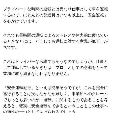
プライベートな時間の運転とは異なり仕事として車を運転
するので、ほとんどの配達員はいつも以上に「安全運転」
を心がけています。
それでも長時間の運転によるストレスや体力的に疲れてい
るときなどには、どうしても運転に対する意識が低下しが
ちです。
これはドライバーなら誰でもそうなのでしょうが、仕事と
して運転しているかぎりは「プロ」としての意識をもって
業務に取り組まなければなりません。
「安全運転励行」といえば簡単そうですが、これを完全に
遂行することは実はなかなか難しく、事業所へのクレーム
でもっとも多いのが「運転」に関するものであることを考
えると、確実に安全運転をできるということもこの仕事へ
の適性の一つとしてあげられるでしょう。