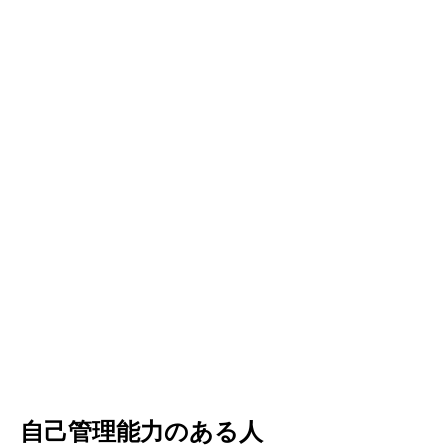
自己管理能力のある人