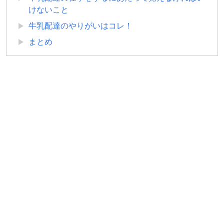
けないこと
牛乳配達のやりがいはコレ！
まとめ