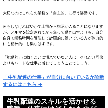
大切なのはこれらの業務を「自主的」に行う姿勢です。
何もしなければやがて上司から指示が入ることになります
が、ノルマを設定されてから焦って動き出すよりも、自分
自身で業務時間を管理して計画的に動いている方が体力的
にも精神的にも楽なはずです。
「能動的」に動くことに慣れていない人は、それだけ同僚
よりもハードな仕事と感じてしまうことでしょう。
「牛乳配達の仕事」が自分に向いているか診断
するにはこちら →
牛乳配達のスキルを活かせる