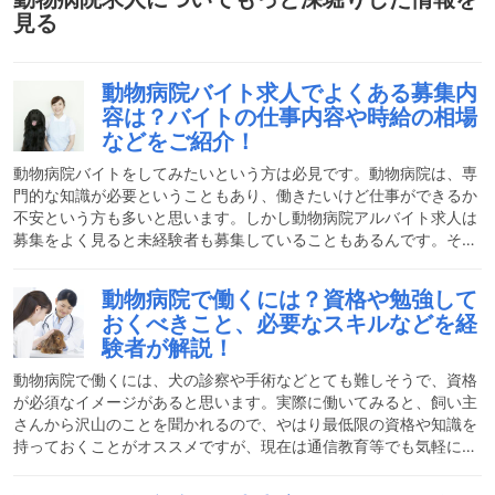
見る
動物病院バイト求人でよくある募集内
容は？バイトの仕事内容や時給の相場
などをご紹介！
動物病院バイトをしてみたいという方は必見です。動物病院は、専
門的な知識が必要ということもあり、働きたいけど仕事ができるか
不安という方も多いと思います。しかし動物病院アルバイト求人は
募集をよく見ると未経験者も募集していることもあるんです。そこ
で今回は、動物関係のバイトで働いてみたい方に向けて、実際の動
物病院のアルバイトでは、どのような業務があるのかや、給料事
動物病院で働くには？資格や勉強して
情、おすすめの求人ポイントなどを紹介していきます。ぜひ参考に
おくべきこと、必要なスキルなどを経
してみてください。動物病院バイトの仕事内容とは？動物病院のア
験者が解説！
ルバイトの内容は受付や獣医師の補助が主な仕事になります。動物
病院アルバイトと書かれている場合でも受付の仕事を任されること
動物病院で働くには、犬の診察や手術などとても難しそうで、資格
が
が必須なイメージがあると思います。実際に働いてみると、飼い主
さんから沢山のことを聞かれるので、やはり最低限の資格や知識を
持っておくことがオススメですが、現在は通信教育等でも気軽に資
格が習得できます。しかし動物病院での資格となるとどういった種
類のものを習得すればいいのでしょうか。今回は経験者の私が必要