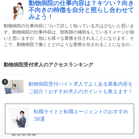
動物病院の仕事内容は？キツい？向き
だと感じた資格や知識を紹介します。動物病院の仕事ってどんな仕
不向きの特徴を自分と照らし合わせて
事？動物病院の仕事は雑用が多く、主に掃除や獣医師の補助、受付
みよう！
等が主な仕事になります。法律では、獣医師の資格を持っていない
人間が病気の断定をすることが禁止されています。その為、獣医師
動物病院の仕事内容について詳しく知っている方は少ないと思いま
す。動物病院の仕事内容は、獣医師の補助をしているイメージが強
いと思いますが、他にも様々な業務を任されることになります。そ
こで、動物病院で働くとどのような業務を任されることになるのか
や、動物病院の仕事は何がきついのか、何がメリットなのかを紹介
したいと思います。この職業に興味のある方は、ぜひ参考までに最
後までご覧いただけたらと思います。動物病院の大まかな仕事内容
動物病院受付求人のアクセスランキング
動物病院では、診察以外にも動物のお世話や資料の作成等の仕事が
あります。どのような仕事があるのか、大まかに紹介していきま
す。動物病院の仕事は大きく4個の役割に分けられる 受付業務受
1
動物病院受付バイト求人でよくある募集内容を
付
ご紹介！おすすめ求人のポイントも教えます！
転職サイトと転職エージェントのおすすめ
38選
運営者情報