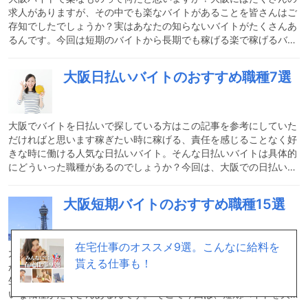
求人がありますが、その中でも楽なバイトがあることを皆さんはご
存知でしたでしょうか？実はあなたの知らないバイトがたくさんあ
るんです。今回は短期のバイトから長期でも稼げる楽で稼げるバイ
トをご紹介していきます。楽なバイトを大阪で選ぶ際のポイントを
おさえておきましょう。大阪バイトで楽な職種とその理由大阪のバ
大阪日払いバイトのおすすめ職種7選
イトには実は楽なバイトがたくさんあります。大阪といえば接客業
の仕事が多いイメージですが、実はそれよりも時給が高くて簡単に
稼げるバイトがあるんです。セルフサービスのガソリンスタンド店
員セルフサービスのガソリンスタンドの仕事は監視がメインです。
大阪でバイトを日払いで探している方はこの記事を参考にしていた
だければと思います稼ぎたい時に稼げる、責任を感じることなく好
きな時に働ける人気な日払いバイト。そんな日払いバイトは具体的
にどういった職種があるのでしょうか？今回は、大阪での日払いバ
イトのおすすめ職種を7選ご紹介させていただきます。ぜひ最後ま
でご覧ください。日払いバイトの特徴は？継続して入るバイトと違
大阪短期バイトのおすすめ職種15選
い、日払いバイトは稼ぎたい時にすぐに稼ぐことができます。履歴
書もいらないので、登録しておけばいちいち面接を行うこともあり
ません。登録しておけばバイトの情報が来るので、自分のタイミン
在宅仕事のオススメ9選。こんなに給料を
グで働くことができます。日払いなので色んなバイトを経験するこ
大阪でバイトを短期でやるならどんな職種がおすすめなのでしょう
貰える仕事も！
か？ バイト未経験でもOKなところが多い短期バイトは、とくに学
生さんにおすすめで、春休みや夏休みなどの長期休暇にはもってこ
いな職種がたくさんあるんです。 そこで今回は、短期バイトを大阪
で始めたい方におすすめな仕事15個をおすすめな理由と一緒にご紹