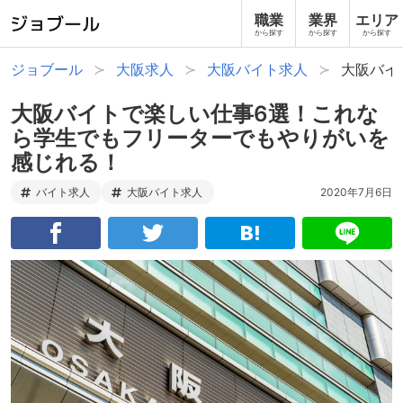
職業
業界
エリア
から探す
から探す
から探す
ジョブール
大阪求人
大阪バイト求人
大阪バイ
大阪バイトで楽しい仕事6選！これな
ら学生でもフリーターでもやりがいを
感じれる！
バイト求人
大阪バイト求人
2020年7月6日