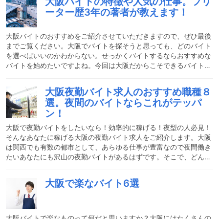
大阪バイトの特徴や人気の仕事。フリ
城が鎮座し、駅の周辺は千ベロと言われるリーズナブルな居酒屋や
ーター歴3年の著者が教えます！
立ち飲み屋が軒を連ねる京橋を「ヒガシ」と呼んでいます。これら
のエリアはどこも繁華街のため飲食店などが軒を連ね、求人も豊富
に募集されています。中でも「キタ」と「ミナミ」は、大阪を知
大阪バイトのおすすめをご紹介させていただきますので、ぜひ最後
までご覧ください。大阪でバイトを探そうと思っても、どのバイト
を選べばいいのかわからない。せっかくバイトするならおすすめな
バイトを始めたいですよね。今回は大阪だからこそできるバイトの
特徴やおすすめな理由もしっかりご紹介します。フリーターを3年
間続けてきた私だからこそ話せることを赤裸々にお話しさせていた
大阪夜勤バイト求人のおすすめ職種８
だきます。大阪バイト求人の特徴は？イベント系スタッフのバイト
選。夜間のバイトならこれがテッパ
が人気です大阪ではいつもでもどこでもイベントが行われていま
ン！
す。アーティストのライブイベントや、コンサート、食のイベント
など常にイベントが行われています。イベントの種類が豊富だから
大阪で夜勤バイトをしたいなら！効率的に稼げる！夜型の人必見！
バ
そんなあなたに稼げる大阪の夜勤バイト求人をご紹介します。大阪
は関西でも有数の都市として、あらゆる仕事が豊富なので夜間働き
たいあなたにも沢山の夜勤バイトがあるはずです。そこで、どんな
職種の夜勤がおすすめなのか、夜間のバイトの内容とおすすめ理由
も公開しちゃいます。おすすめ理由もわかるから、自分に合った職
大阪で楽なバイト6選
種を探しやすいはず！これを読んでぴったりの夜勤バイトを見つけ
ましょう！Wワークにおすすめ！大阪夜勤バイト日中は正社員とし
て仕事をしながら、日中は他のバイトをメインで入りながらそれで
ももう少し稼ぎたい人にとっては夜勤バイトは嬉しい限りです。実
大阪バイトで楽なものって何だと思いますか？大阪にはたくさんの