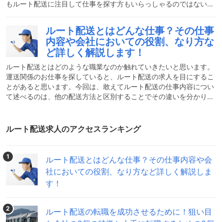
もルート配送に注目して仕事を探す方もいらっしゃるのではないで
しょうか。ルート配送は、経験があり業務を熟知している方であれ
ばともかく、今まで経験したことがない方にとっては自分に向いて
ルート配送とはどんな仕事？その仕事
いるのだろうか？という不安があるでしょう。もちろん実際にやっ
内容や会社においての役割、なり方な
てみなければその仕事の良いところや悪いところはなかなか見えて
ど詳しく解説します！
きませんが、事前にリサーチしておくと、いざやってみてから「こ
んな筈ではなかった」という事態をある程度回避できるかもしれま
ルート配送とはどのような職業なのか触れていきたいと思います。
運送関係のお仕事を探していると、ルート配送の求人を目にするこ
とがあると思います。今回は、敢えてルート配送の仕事内容につい
て述べるのは、他の配送方法と区別することでその違いを分かりや
すく説明する為です。ぜひその違いを知ってルート配送の仕事をご
理解いただけたらと思います。ルート配送とはどんな仕事？まずは
じめに、ルート配送とはどういったものか説明します。ルート配送
ルート配送求人のアクセスランキング
が通常の配達業務と大きく異なる点は、荷物のお届け先と商品が最
初から決まっているという点です。例えば、Amazonのようなネッ
トショップで買い物をした場合には、あなたの自宅までヤマト
1
ルート配送とはどんな仕事？その仕事内容や会
社においての役割、なり方など詳しく解説しま
す！
2
ルート配送の転職を成功させるために！狙い目