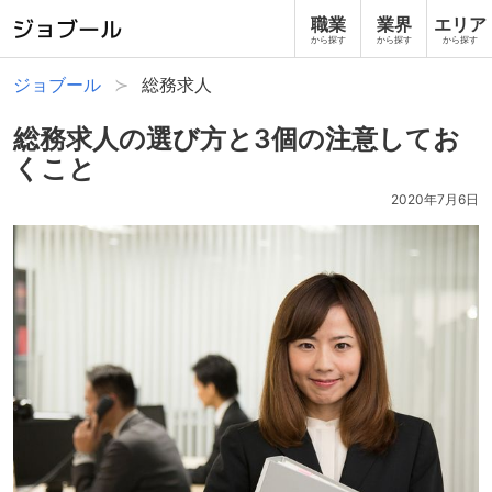
職業
業界
エリア
から探す
から探す
から探す
ジョブール
総務求人
総務求人の選び方と3個の注意してお
くこと
2020年7月6日