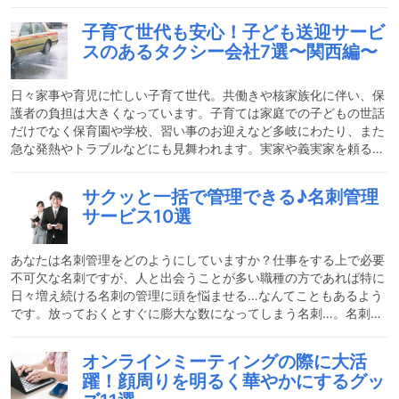
感じることとなりました。依然猛威を振るう新型コロナウイルス。
「ソーシャルディスタンス」「三密を避ける」「外出自粛」「緊急
子育て世代も安心！子ども送迎サービ
事態宣言」などのワードが日常的に飛び交ってはいるものの、日々
スのあるタクシー会社7選〜関西編〜
の生活や経済活動を中止することはできません。私たちと同様に苦
肉の対応を迫られているのが企業（会社）です。従業員の健康を維
持して経営存続のために企業では今どのような対応をとっているの
日々家事や育児に忙しい子育て世代。共働きや核家族化に伴い、保
護者の負担は大きくなっています。子育ては家庭での子どもの世話
だけでなく保育園や学校、習い事のお迎えなど多岐にわたり、また
急な発熱やトラブルなどにも見舞われます。実家や義実家を頼るこ
とができない場合、その全てを親だけで担うのは大変です。そんな
時、送り迎えやちょっとした移動をタクシーにお願いできれば便利
サクッと一括で管理できる♪名刺管理
だと思いませんか？実は、妊娠中のプレママや小さな子どもを持つ
サービス10選
保護者をサポートしてくれる「子育てタクシー」を運行している会
社が多くあります。タクシー会社独自のサービスとして行っている
ものや、「一般社団法人 全国子育てタクシー協会」に加盟して認
あなたは名刺管理をどのようにしていますか？仕事をする上で必要
不可欠な名刺ですが、人と出会うことが多い職種の方であれば特に
日々増え続ける名刺の管理に頭を悩ませる…なんてこともあるよう
です。放っておくとすぐに膨大な数になってしまう名刺…。名刺フ
ァイルを利用している方もいらっしゃいますが、すぐにファイルが
一杯になってしまったり、ファイルの途中にページを増やすことが
オンラインミーティングの際に大活
できずに自分が使いやすいように分類分けができなかったりと、な
躍！顔周りを明るく華やかにするグッ
かなか収集がつきません。デジタル化が進みあらゆることが便利に