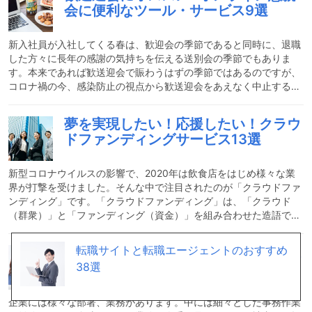
会に便利なツール・サービス9選
いる医療従事者の方々には本当に頭が下がります（ありがとうござ
います）。そんな日頃の感謝を込めて、各企業・団体では最前線で
コロナと闘う医療従事者の方々に様々な支援活動を開始しました。
新入社員が入社してくる春は、歓迎会の季節であると同時に、退職
今回
した方々に長年の感謝の気持ちを伝える送別会の季節でもありま
す。本来であれば歓送迎会で賑わうはずの季節ではあるのですが、
コロナ禍の今、感染防止の視点から歓送迎会をあえなく中止する会
社も少なくありません。そこでご紹介したいのが、歓送迎会などの
懇親会に特化したオンラインサービスです。オンラインツールなの
夢を実現したい！応援したい！クラウ
でコロナ感染の心配はもちろんありません。今回は、これからの時
ドファンディングサービス13選
代の新常識になる可能性が非常に高い「オンライン懇親用の便利な
ツール＆サービス」をご紹介します。コロナ禍でリモートワークが
進み、なかなか社員同士の親睦が図れない企業の方にもおすすめの
新型コロナウイルスの影響で、2020年は飲食店をはじめ様々な業
サ
界が打撃を受けました。そんな中で注目されたのが「クラウドファ
ンディング」です。「クラウドファンディング」は、「クラウド
（群衆）」と「ファンディング（資金）」を組み合わせた造語で、
「インターネットを通じて不特定多数の人々から少額ずつ資金を調
達すること」です。「こんな商品を作りたい」「こんなサービスを
転職サイトと転職エージェントのおすすめ
事務作業の効率化を！オススメ事務代
提供したい」といったアイデアを持つ「プロジェクト発案者」を、
行サービス9選
38選
共感した人々が「支援者」として応援する仕組みです。プロジェク
ト発案者は、支援者へのリターンとしてモノやサービスを提供しま
す。支援者は発案者のアイデアやサービスを応援しながら、「まだ
企業には様々な部署、業務があります。中には細々とした事務作業