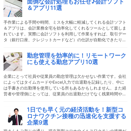
面倒な会計処理もお任せ♪会計ソフト
とができる環境が整っているのです。金融庁が金融審議会で報告し
＆アプリ11選
た「老後30年間で約2000万円が不足する」という試算は、「老後
2000万円問題」として話題になりました。老後資金を貯めるため
にも「なるべく働き続けたい」という人
手作業による手間や時間、ミスを大幅に軽減してくれる会計ソフト
＆アプリは、会計業務全宅を効率化してくれるツールとして親しま
れています。実際に会計ソフトを利用して作業をすれば、取引デー
タ（銀行口座、クレジットカードなど）の仕訳が自動化できたり、
財務状況や経営計画のレポートをボタン一つで作成できたり…とと
にかく便利です♪今や経理業務には必須となっている会計ソフト＆
勤怠管理を効率的に！リモートワーク
アプリですが、いざ使い始めるとなるとどのサービスを使えば良い
にも使える勤怠アプリ10選
のか迷ってしまう方も多くいらっしゃるのではないでしょうか？そ
こで今回は、経理担当者をはじめ個人事業主の方にもおすすめした
い計ソフト＆アプリを厳選してご紹介します。おすすめ会計ソフト
企業にとって社員や従業員の勤怠管理は欠かせない作業です。会社
によってはタイムカードやExcel入力で出退勤を記録したり、中に
は手書きの出勤簿を使用している所もあるかもしれません。また経
営者や管理側にとっては、従業員の出退勤だけでなく残業時間や休
暇の取得、現在抱えている業務などを把握することは重要です。働
き方改革によって労働者の労働環境は改善されつつありますが、更
1日でも早く元の経済活動を！新型コ
に働きやすい職場にするためには勤怠状況を把握して長時間労働な
ロナワクチン接種の迅速化を支援する
どを未然に防ぐ必要もあります。こうした勤怠管理を全て手作業で
企業9選
行うには莫大な時間と手間がかかってしまいます。そこでオススメ
なのが勤怠管理アプリ。勤怠管理アプリでは、パソコンやスマ
皆さんもご存じの通り、現在新型コロナウイルスワクチンの接種が