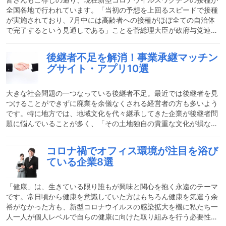
全国各地で行われています。「当初の予想を上回るスピードで接種
が実施されており、7月中には高齢者への接種がほぼ全ての自治体
で完了するという見通しである」ことを菅総理大臣が政府与党連絡
会議で発表。同時に、感染対策を徹底した上での東京オリンピッ
ク・パラリンピック開催への決意を表明しました。現在、ワクチン
後継者不足を解消！事業承継マッチン
接種一色の日本！2021年6月17日には国の大規模会場では高齢者以
グサイト・アプリ10選
外が対象に加わる他、21日からはいよいよ本格的に企業の職場接種
がスタート！全国の市区町村でも接種対象者を順次広げていく予定
となっており、各自治体では「接種券」の発行業務とワクチ
大きな社会問題の一つなっている後継者不足。最近では後継者を見
つけることができずに廃業を余儀なくされる経営者の方も多いよう
です。特に地方では、地域文化を代々継承してきた企業が後継者問
題に悩んでいることが多く、「その土地独自の貴重な文化が損なわ
れてしまう…」といった危機が突きつけられています。また後継者
不足による廃業が増加すれば、地域経済経・日本経済にも当然なが
コロナ禍でオフィス環境が注目を浴び
ら大きな影響が出てしまいます。国や自治体で様々な対策を実施し
ている企業8選
てはいるものの、後継者不足問題には具体的にどのように向き合っ
たら良いのでしょうか。今回は、後継者不足の具体的解決策の一つ
として注目を集めている事業承継マッチングサイト・アプリをご紹
「健康」は、生きている限り誰もが興味と関心を抱く永遠のテーマ
です。常日頃から健康を意識していた方はもちろん健康を気遣う余
裕がなかった方も、新型コロナウイルスの感染拡大を機に私たち一
人一人が個人レベルで自らの健康に向けた取り組みを行う必要性を