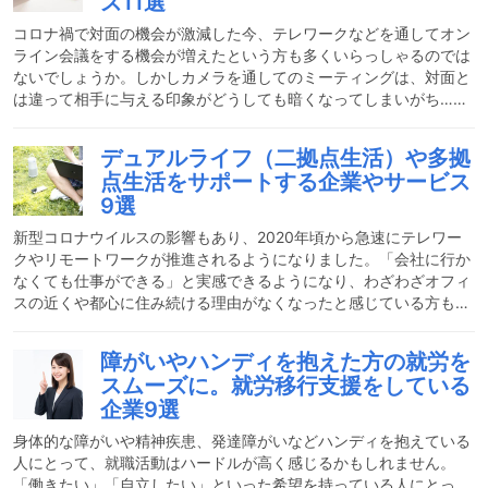
ズ11選
なった今、何か便利な名刺管理の方法はないのでしょうか？最近で
は、各企業で名刺情報をクラウド上に保管・共有して営業活動に活
コロナ禍で対面の機会が激減した今、テレワークなどを通してオン
ライン会議をする機会が増えたという方も多くいらっしゃるのでは
ないでしょうか。しかしカメラを通してのミーティングは、対面と
は違って相手に与える印象がどうしても暗くなってしまいがち…。
コロナで誰もが気分が沈んでいる中、オンラインミーティングで与
える印象まで暗くなってしまうと、あなたが今まで培ってきた好感
デュアルライフ（二拠点生活）や多拠
度まで下げてしまう可能性があります。そんな事態に陥らないため
点生活をサポートする企業やサービス
にも、オンラインミーティング時には顔周りが明るくなる工夫をし
9選
て、好感度＆自分のテンションアップ作戦を実行しちゃいましょう
♪今回はオンライン映えするアイテム（ジュエリー、アクセサリー
新型コロナウイルスの影響もあり、2020年頃から急速にテレワー
クやリモートワークが推進されるようになりました。「会社に行か
なくても仕事ができる」と実感できるようになり、わざわざオフィ
スの近くや都心に住み続ける理由がなくなったと感じている方も多
いかもしれません。また「普段は自然豊かな場所で過ごし、時々都
心のオフィスに通勤する」というスタイルを求めている人もいるで
障がいやハンディを抱えた方の就労を
しょう。こうした働き方、生活様式の変化により、二つの地域に拠
スムーズに。就労移行支援をしている
点を構えて生活する「デュアルライフ（二拠点生活）」や、住処を
企業9選
転々としながら自由に生活する「多拠点生活」を実践する「アドレ
スホッパー」など新しいスタイルが生まれています。デュアルラ
身体的な障がいや精神疾患、発達障がいなどハンディを抱えている
人にとって、就職活動はハードルが高く感じるかもしれません。
「働きたい」「自立したい」といった希望を持っている人にとっ