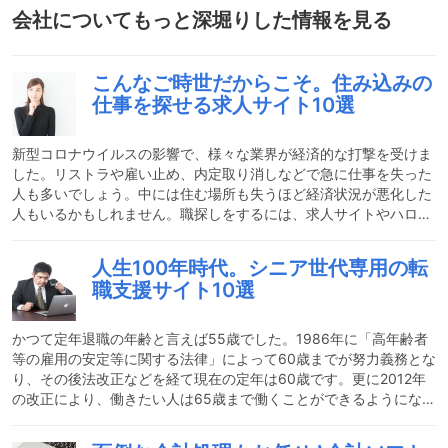
会社
についてもっと深堀りした情報を見る
こんなご時世だからこそ。住み込みの
仕事を探せる求人サイト10選
新型コロナウイルスの影響で、様々な業界が経済的な打撃を受けま
した。リストラや雇い止め、内定取り消しなどで急に仕事を失った
人も多いでしょう。中には住む場所も失うほど経済状況が悪化した
人もいるかもしれません。職探しをするには、求人サイトやハロー
ワークなどから募集中の企業を探してエントリーするのが一般的で
す。在職中だったり失業保険が出ている人なら、内定まで時間がか
人生100年時代。シニア世代専用の転
かっても経済的な不安は少なくて済みます。しかし家を失ったりな
職支援サイト10選
どで今すぐにも収入確保したい人にとって、一般的なアプローチで
は時間がかかり過ぎてしまいます。そんな時に便利なのが「住み込
み」の仕事です。寮や社宅がついていることで住む場所を確保でき
かつて定年退職の年齢と言えば55歳でした。1986年に「高年齢者
等の雇用の安定等に関する法律」によって60歳までが努力義務とな
り、その後法改正などを経て現在の定年は60歳です。更に2012年
の改正により、働きたい人は65歳まで働くことができるようになり
ました。そしてついに2020年の改正では、70歳まで働く機会の確
保が努力義務として追加されました。つまり、実質70歳まで働くこ