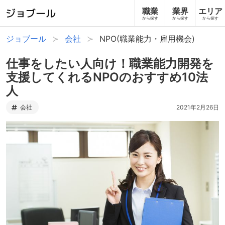
職業
業界
エリア
から探す
から探す
から探す
ジョブール
会社
NPO(職業能力・雇用機会)
仕事をしたい人向け！職業能力開発を
支援してくれるNPOのおすすめ10法
人
会社
2021年2月26日