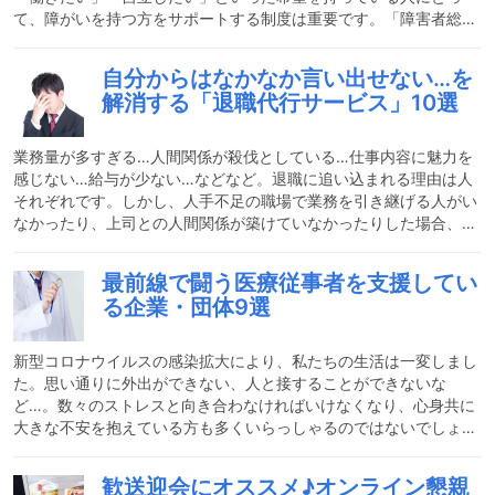
て、障がいを持つ方をサポートする制度は重要です。「障害者総合
支援法」は、障がいを持つ方の日常生活や社会生活を総合的に支援
する法律です。この法律に基づき、障がい者の就職や自立を支援す
自分からはなかなか言い出せない…を
る「障害福祉サービス」が定められています。それが「就労移行支
解消する「退職代行サービス」10選
援」です。「働きたい」という意欲や気持ちはあるものの様々な悩
みを抱え一歩踏み出せない方に、寄り添いながら就労を支援するサ
ービスです。この支援は「一般就労したい」と考えている65歳未満
業務量が多すぎる…人間関係が殺伐としている…仕事内容に魅力を
の
感じない…給与が少ない…などなど。退職に追い込まれる理由は人
それぞれです。しかし、人手不足の職場で業務を引き継げる人がい
なかったり、上司との人間関係が築けていなかったりした場合、な
かなか退職を自分の口からは言い出しづらいですよね？！自分から
なかなか言い出せない退職問題。それを解決してくれる「退職代行
最前線で闘う医療従事者を支援してい
サービス」というものがあることをご存じですか？今回は、様々な
る企業・団体9選
角度からあなたの退職をサポートしてくれる退職代行サービスをご
紹介します。退職代行サービスを利用する上での注意点「退職代行
サービス」は自分から退職の意思を伝えなくても会社を退職できる
新型コロナウイルスの感染拡大により、私たちの生活は一変しまし
た。思い通りに外出ができない、人と接することができないな
ど…。数々のストレスと向き合わなければいけなくなり、心身共に
大きな不安を抱えている方も多くいらっしゃるのではないでしょう
か。こんな緊急事態が継続する中、コロナと最前線で闘い私たちの
健康と生活を支えてくれているのが医療従事者の方々です。私たち
歓送迎会にオススメ♪オンライン懇親
の日々の生活を必死に守ろうとコロナと日々向き合ってくださって