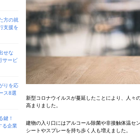
た方の就
行支援を
出せな
行サービ
がりを応
ース8選
新型コロナウイルスが蔓延したことにより、人々
高まりました。
る鍵！
建物の入り口にはアルコール除菌や非接触体温セ
する企業
シートやスプレーを持ち歩く人も増えました。