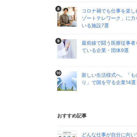
8
コロナ禍でも仕事を楽し
ゾートテレワーク」に力
いる施設7選
9
最前線で闘う医療従事者
ている企業・団体9選
10
新しい生活様式へ。「も
り」で国を守る企業14選
おすすめ記事
どんな仕事が自分に向い