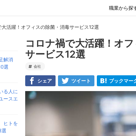
職業から探
で大活躍！オフィスの除菌・消毒サービス12選
コロナ禍で大活躍！オフ
サービス12選
足解消
0選
会社
シェア
ツイート
ブックマー
いる人に
ユースエ
。ヒトを
8選