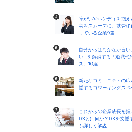
4
障がいやハンディを抱え
労をスムーズに。就労移
している企業9選
5
自分からはなかなか言い
い…を解消する「退職代
ス」10選
6
新たなコミュニティの広
援するコワーキングスペ
7
これからの企業成長を握
DXとは何か？DXを支援
も詳しく解説