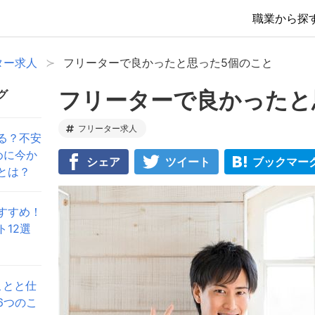
職業から探
ター求人
フリーターで良かったと思った5個のこと
フリーターで良かったと
グ
フリーター求人
る？不安
めに今か
シェア
ツイート
ブックマー
とは？
すすめ！
12選
ことと仕
6つのこ