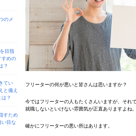
つのメ
員を目指
すすめの
は？
きてい
フリーターの何が悪いと皆さんは思いますか？
えと備え
とは？
今ではフリーターの人もたくさんいますが、それ
就職しないといけない雰囲気が正直ありますよね
指すため
狙い目な
確かにフリーターの悪い所はあります。