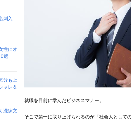
名刺入
女性にオ
0選
気分も上
シャレ＆
就職を目前に学んだビジネスマナー。
く洗練文
そこで第一に取り上げられるのが「社会人として