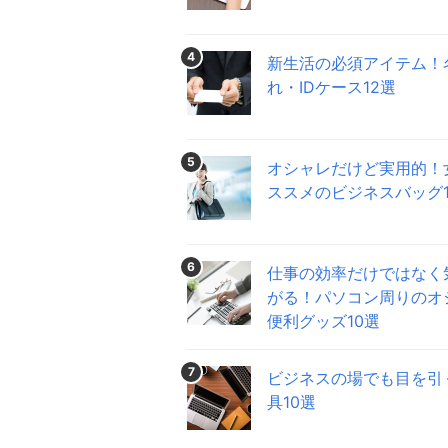
4
新生活の必須アイテム！
れ・IDケース12選
5
オシャレだけど実用的！
ススメのビジネスバッグ1
6
仕事の効率だけではなく
がる！パソコン周りのオ
便利グッズ10選
7
ビジネスの場でも目を引
具10選