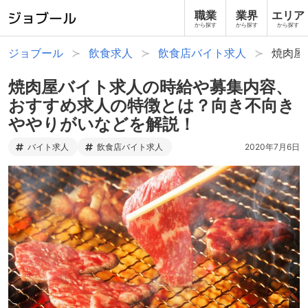
職業
業界
エリア
から探す
から探す
から探す
ジョブール
飲食求人
飲食店バイト求人
焼肉屋
焼肉屋バイト求人の時給や募集内容、
おすすめ求人の特徴とは？向き不向き
ややりがいなどを解説！
バイト求人
飲食店バイト求人
2020年7月6日