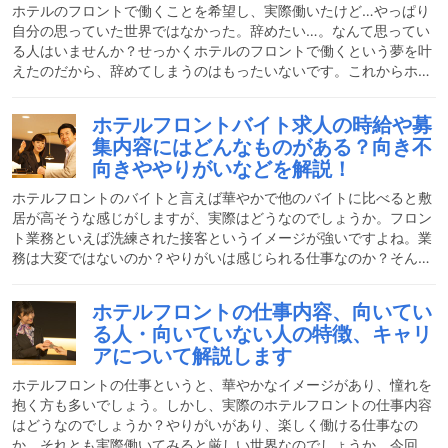
ちを綴った手紙を頂けることもあり、とってもやりがい
ホテルのフロントで働くことを希望し、実際働いたけど…やっぱり
自分の思っていた世界ではなかった。辞めたい…。なんて思ってい
る人はいませんか？せっかくホテルのフロントで働くという夢を叶
えたのだから、辞めてしまうのはもったいないです。これからホテ
ルのフロントで働く人にとっても、どの様な理由で皆辞めていくの
か、興味がありませんか？ホテルフロントの仕事に対して「忙し
ホテルフロントバイト求人の時給や募
い」「大変」など、いいイメージも大きいかと思いますが、とても
集内容にはどんなものがある？向き不
やりがいのある仕事なのです。しかし、離職率は高く、スタッフの
向きややりがいなどを解説！
入れ替わりも激しいのが現状です。ではなぜ皆フロントの仕事から
離職するのでしょうか。スタッフ間の人間関係はさておき、考えら
ホテルフロントのバイトと言えば華やかで他のバイトに比べると敷
れ
居が高そうな感じがしますが、実際はどうなのでしょうか。フロン
ト業務といえば洗練された接客というイメージが強いですよね。業
務は大変ではないのか？やりがいは感じられる仕事なのか？そんな
疑問を感じる方の為に、今回はホテルフロントのバイトの業務内容
や求人について詳しく解説します。ホテルフロントバイトはどんな
ホテルフロントの仕事内容、向いてい
仕事？お客様がホテルに入った後すぐに対応するのが、フロントス
る人・向いていない人の特徴、キャリ
タッフです。ホテルの印象を左右すると言っても過言ではありませ
アについて解説します
ん。常に笑顔を絶やさずお客様に対応しなければならず、バイトと
言えどもお客様からは様々な対応を求められる仕事になります。ホ
ホテルフロントの仕事というと、華やかなイメージがあり、憧れを
抱く方も多いでしょう。しかし、実際のホテルフロントの仕事内容
はどうなのでしょうか？やりがいがあり、楽しく働ける仕事なの
か、それとも実際働いてみると厳しい世界なのでしょうか。今回は