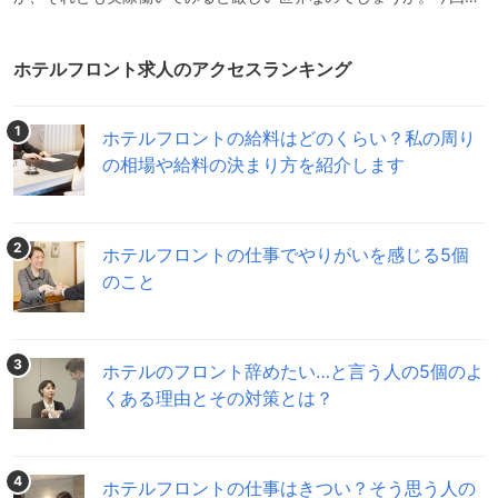
ホテルフロントに向いている人や向いていない人の特徴をお話しさ
せていただくと共に、具体的な業務内容や知っておくべき情報をま
とめてみました。興味のある方はぜひ参考までにご一読いただけた
ホテルフロント求人のアクセスランキング
らと思います。ホテルフロントの仕事はどんな仕事？ホテルのフロ
ントに立ち、一流の接客を提供する仕事です。フロントスタッフの
対応がそのホテルの印象を左右すると言っても過言ではありませ
1
ホテルフロントの給料はどのくらい？私の周り
ん。
の相場や給料の決まり方を紹介します
2
ホテルフロントの仕事でやりがいを感じる5個
のこと
3
ホテルのフロント辞めたい…と言う人の5個のよ
くある理由とその対策とは？
4
ホテルフロントの仕事はきつい？そう思う人の