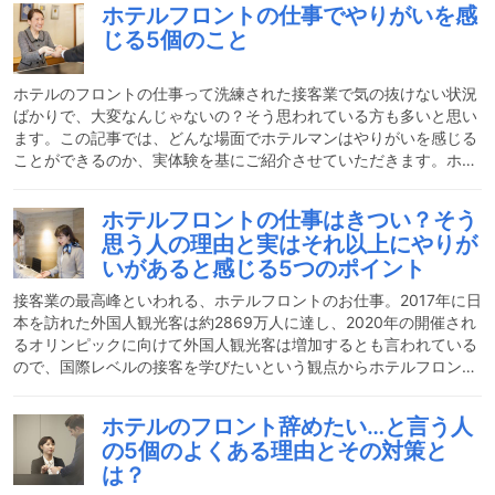
ホテルフロントの仕事でやりがいを感
１：お客様のチェックイン、チェックアウト業務チェックインは、
じる5個のこと
お客様がホテルに到着したお客様をスムーズにお部屋に案内する作
業です。予約を取ってからいらっしゃるお客様の場合は、宿泊人
数、お名前、お食事、お部屋は合っているか、などの確認が必要で
ホテルのフロントの仕事って洗練された接客業で気の抜けない状況
す
ばかりで、大変なんじゃないの？そう思われている方も多いと思い
ます。この記事では、どんな場面でホテルマンはやりがいを感じる
ことができるのか、実体験を基にご紹介させていただきます。ホテ
ルフロントはどんな仕事？接客応対・電話応対などのお客様と関わ
る業務をはじめ、宿泊予約管理やホテル内清掃等、フロント業務は
ホテルフロントの仕事はきつい？そう
多岐にわたります。チェックイン業務お客様をお迎えし、お部屋の
思う人の理由と実はそれ以上にやりが
手続き・案内をするチェックイン業務があります。事前に当日チェ
いがあると感じる5つのポイント
ックインされるお客様情報を把握し、準備できるもの（食事券な
ど）を用意しておきます。チェックインの際にはお客様にお名前・
接客業の最高峰といわれる、ホテルフロントのお仕事。2017年に日
ご
本を訪れた外国人観光客は約2869万人に達し、2020年の開催され
るオリンピックに向けて外国人観光客は増加するとも言われている
ので、国際レベルの接客を学びたいという観点からホテルフロント
の仕事に興味を持っている人も多いと思います。どんな要望にもい
つも笑顔で応えてくれ、カチッとした制服に身を包んで素敵だなー
ホテルのフロント辞めたい…と言う人
という印象を持っている人もいるかと思います。実際のホテルフロ
の5個のよくある理由とその対策と
ントのお仕事は、体力が必要でキツい事も多いです。それでも、お
は？
客様から直接「ありがとう」のお礼を言って頂いたり、感謝の気持