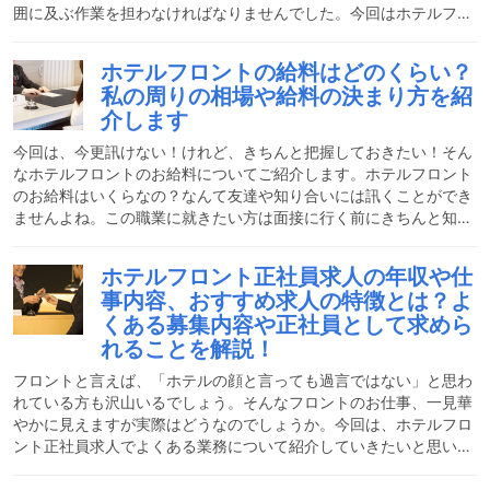
囲に及ぶ作業を担わなければなりませんでした。今回はホテルフロ
ントの仕事、特にアルバイトとして働く場合のこの職場の特徴、時
給相場や働く中で感じたやりがい、またこの職場で身につくスキル
ホテルフロントの給料はどのくらい？
等を紹介していきます。ホテルの種類や働き方は様々あるホテルの
私の周りの相場や給料の決まり方を紹
フロントでの仕事は、ホテルの種類・ランクやシフト体制によって
介します
その働き方に違いがあります。ホテルの種類で言えば、ビジネスマ
ンや安価な宿泊場所を探しているお客様向けの「ビジネスホテル」
今回は、今更訊けない！けれど、きちんと把握しておきたい！そん
なホテルフロントのお給料についてご紹介します。ホテルフロント
のお給料はいくらなの？なんて友達や知り合いには訊くことができ
ませんよね。この職業に就きたい方は面接に行く前にきちんと知っ
ておきましょう。 ホテルフロントの大まかな仕事内容は？ホテルの
フロントのお仕事をおおまかに説明すると、チェックイン業務やチ
ホテルフロント正社員求人の年収や仕
ェックアウト業務がメインになります。チェックイン業務とは、お
事内容、おすすめ求人の特徴とは？よ
客様をお出迎えする仕事です。お名前や部屋番号を確認してお客様
くある募集内容や正社員として求めら
を部屋にご案内し、また館内設備の説明やお食事の時間の確認など
れることを解説！
をします。チェックアウト業務とは、お客様をお見送りする仕事
フロントと言えば、「ホテルの顔と言っても過言ではない」と思わ
れている方も沢山いるでしょう。そんなフロントのお仕事、一見華
やかに見えますが実際はどうなのでしょうか。今回は、ホテルフロ
ント正社員求人でよくある業務について紹介していきたいと思いま
す。ホテルフロントはどんな仕事？ホテルのフロント業務は、おお
まかに二つあると考えてください。一つずつご紹介していきます。