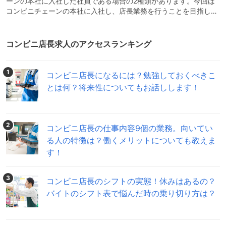
ーンの本社に入社した社員である場合の2種類があります。今回は
コンビニチェーンの本社に入社し、店長業務を行うことを目指した
場合の年収についてご説明していきます。小売店の店長はあまりお
給料が高くない印象がありますが、コンビニの店長の年収はどうな
のでしょうか。相場感や給料の上げ方について見ていきます。コン
コンビニ店長求人のアクセスランキング
ビ二店長の給料の相場はどのくらい？それでは、コンビニチェーン
に入社した正社員で、コンビニの店長をしている人の給料の相場は
どのくらいなのか、正社員で新卒入社した場合と、正社員で転職し
1
コンビニ店長になるには？勉強しておくべきこ
とは何？将来性についてもお話しします！
2
コンビニ店長の仕事内容9個の業務。向いてい
る人の特徴は？働くメリットについても教えま
す！
3
コンビニ店長のシフトの実態！休みはあるの？
バイトのシフト表で悩んだ時の乗り切り方は？