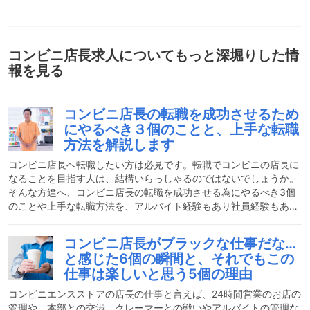
コンビニ店長求人
についてもっと深堀りした情
報を見る
コンビニ店長の転職を成功させるため
にやるべき３個のことと、上手な転職
方法を解説します
コンビニ店長へ転職したい方は必見です。転職でコンビニの店長に
なることを目指す人は、結構いらっしゃるのではないでしょうか。
そんな方達へ、コンビニ店長の転職を成功させる為にやるべき3個
のことや上手な転職方法を、アルバイト経験もあり社員経験もある
立場から解説してみたいと思います。みなさんの転職活動のお役に
立てれば嬉しいです。コンビニ店長の転職で注意したほうが良い3
コンビニ店長がブラックな仕事だな…
個のことフランチャイズだということコンビニの店長と聞くと、自
と感じた6個の瞬間と、それでもこの
分のお店が持てて凄いなと思うかもしれません。もちろん、店長の
仕事は楽しいと思う5個の理由
お店です。しかし、コンビニはフランチャイズ契約していることを
忘れてはいけません。フランチャイズ契約で企業から様々なシステ
コンビニエンスストアの店長の仕事と言えば、24時間営業のお店の
管理や、本部との交渉、クレーマーとの戦いやアルバイトの管理な