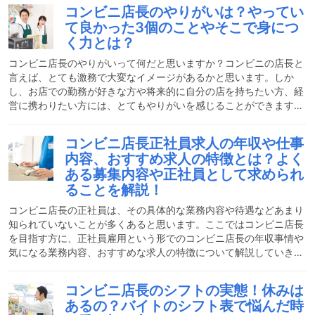
ている人の特徴やメリットまでしっかりご紹介させていただきま
コンビニ店長のやりがいは？やってい
す。コンビニ店長の仕事は大きく3個の役割に分けられる経営・売
て良かった3個のことやそこで身につ
上管理コンビニの店長は、コンビニ1店舗をまるまる任される謂わ
く力とは？
ば「社長」のような存在です。その店の状況を常に把握し、売上の
管理から経営状態のコントロールまで全てを任されます。店ごとに
コンビニ店長のやりがいって何だと思いますか？コンビニの店長と
出
言えば、とても激務で大変なイメージがあるかと思います。しか
し、お店での勤務が好きな方や将来的に自分の店を持ちたい方、経
営に携わりたい方には、とてもやりがいを感じることができます。
そんなコンビニでの店長のやりがいやコンビニ店長をやっていて良
かった3個の理由、身につく力について解説します。私はこんなと
コンビニ店長正社員求人の年収や仕事
ころでコンビニ店長をやりました私はコンビニの仕事の仕組みや、
内容、おすすめ求人の特徴とは？よく
新商品の入れ替わる仕組みなどを学びたいと思っていました。なの
ある募集内容や正社員として求められ
で、全てのコンビニチェーンの正社員の中途採用試験を受けまし
ることを解説！
た。その中で内定を頂いたコンビニチェーンに入社しました。店舗
での
コンビニ店長の正社員は、その具体的な業務内容や待遇などあまり
知られていないことが多くあると思います。ここではコンビニ店長
を目指す方に、正社員雇用という形でのコンビニ店長の年収事情や
気になる業務内容、おすすめな求人の特徴について解説していきた
いと思います。求人の募集内容や、コンビニのアルバイト経験だけ
では知りえない情報をこの記事を通して知っていただき、興味のあ
コンビニ店長のシフトの実態！休みは
る方はぜひ「コンビニ店長」の求人をチェックしてみてください。
あるの？バイトのシフト表で悩んだ時
コンビニ店長正社員の仕事内容とは？コンビニ店長はコンビニのお