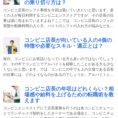
の乗り切り方は？
店1店舗を任され、そのお店の管理や経営状態に関すること全てに
責任を負います。その為、人材管理から採用・育成、商品の発注や
コンビニ店長のシフト事情を今回は覗いていきたいと思います。多
くの人が毎日利用するコンビニエンスストアですが、その店長の仕
事は謎に包まれていますよね？ここでは、コンビニ店長のシフトの
実態や勤務時間の入り方、バイトのシフトの入れ方の悩みなどを解
説します。24時間年中無休なコンビニ店長の悩みの解決策をお教え
しますので必見ですよ！コンビ二店長のシフトの実態4つの事実と
コンビニ店長が向いている人の4個の
は？コンビニは24時間365日営業しています。そのため、当たり前
特徴や必要なスキル・適正とは？
ですが常に誰かしらが働いています。コンビニの店長は「今日はア
ルバイトが足りないからお店を閉めよう」ということもできませ
ん。「常に誰かがお店のシフトに入っている」状態を保たなく
毎日、コンビニにお世話になっている方も多いのではないでしょう
か。その中でコンビニでアルバイトを経験したことがある方も少な
くないかと思います。では、コンビニの中でも上の立場である店長
の仕事には、どのようなものがあるのでしょうか。アルバイトと異
なる業務はあるのでしょうか。また、どのような方法でコンビニの
店長になることができるのでしょうか。コンビニの店長の仕事内容
コンビニ店長の年収はどれくらい？相
や向いている人の特徴についてご紹介します。コンビ二の店長の仕
場感や給料を上げるための転職術を教
事とはどんな仕事？コンビニの店長の仕事は、コンビニの運営全て
えます
と言って良いでしょう。スタッフの採用・管理からシフト作成・給
与の支払いや、商品の発注・廃棄・肉まんなどの仕込み数の決定、
コンビニエンスストアにて店長業務を行うのは各コンビニチェーン
とフランチャイズ契約をしたオーナーである場合と、コンビニチェ