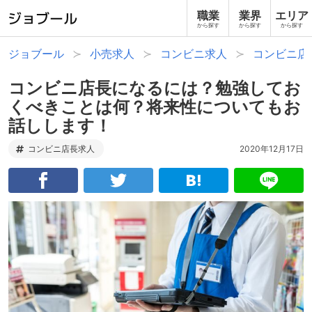
職業
業界
エリア
から探す
から探す
から探す
ジョブール
小売求人
コンビニ求人
コンビニ店
コンビニ店長になるには？勉強してお
くべきことは何？将来性についてもお
話しします！
コンビニ店長求人
2020年12月17日