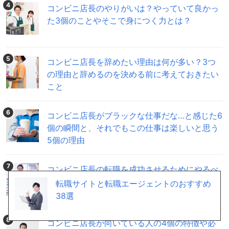
4
コンビニ店長のやりがいは？やっていて良かっ
た3個のことやそこで身につく力とは？
5
コンビニ店長を辞めたい理由は何が多い？3つ
の理由と辞めるのを決める前に考えておきたい
こと
6
コンビニ店長がブラックな仕事だな…と感じた6
個の瞬間と、それでもこの仕事は楽しいと思う
5個の理由
7
コンビニ店長の転職を成功させるためにやるべ
き３個のことと、上手な転職方法を解説します
転職サイトと転職エージェントのおすすめ
38選
8
コンビニ店長が向いている人の4個の特徴や必