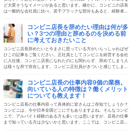
ど大変そうなイメージがあると思います。確かに、コンビニの店長
は一般的な会社員に比べ、若干ブラックな部分もあると、経験者の
私は感じることがありました。しかし、それでも続けたいと思う魅
力があったことも事実です。そこで今回は、「コンビニの店長はブ
コンビニ店長を辞めたい理由は何が多
ラックな仕事だな…」と感じた瞬間のエピソードや、それでもコン
い？3つの理由と辞めるのを決める前
ビニの店長の仕事は楽しいと思った理由、更に願いが叶うなら改善
に考えておきたいこと
してほしい点などについてご紹介していきます！経験者の私が思
う、コンビニ店長の仕事がブラックな理由とは？私は、コンビニの
コンビニ店長辞めたいと今まさに思っている方がいらっしゃればぜ
ひこの記事をご覧ください。正社員としてコンビニを経営する会社
に入社後、コンビニ店長になれたのにも関わらず、辞めてしまう人
は様々な所で存在します。コンビニ正社員がきついと感じてしまう
原因にはどんな理由が多いのでしょうか。今回はその理由とコンビ
ニ店長を辞めたいから転職を考えているという方が事前に考えてお
コンビニ店長の仕事内容9個の業務。
きたいことについて解説します。コンビニ店長の離職率は多い？
向いている人の特徴は？働くメリット
「コンビニ店長の離職率」というデータは存在しませんが、店長経
についても教えます！
験者は特に、離職率が高いイメージを持つ方が多いと思います。店
の責任者である為、アルバイトが急に休んだ時や店でトラブルが起
コンビニ店長の仕事内容って具体的に皆さんはご存知でしょうか？
き
コンビニは、今や日本全国どこにでもありますよね。そんなコンビ
ニで、アルバイト経験のある方も多いとは思いますが、店長の仕事
まで知っている方は少ないかと思います。ここでは、コンビニ店長
の仕事について具体的な業務を経験者が解説致します。また、向い