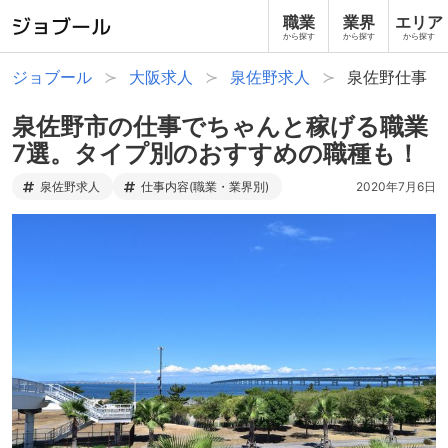
職業
業界
エリア
から探す
から探す
から探す
ジョブール
大阪求人
泉佐野求人
泉佐野仕事
泉佐野市の仕事でちゃんと稼げる職業
7選。タイプ別のおすすめの職種も！
泉佐野求人
仕事内容(職業・業界別)
2020年7月6日