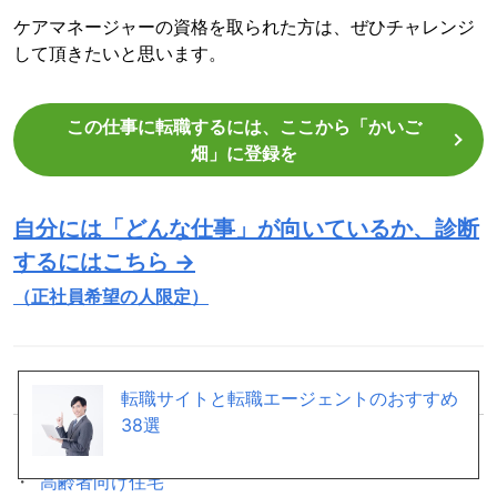
ケアマネージャーの資格を取られた方は、ぜひチャレンジ
して頂きたいと思います。
この仕事に転職するには、ここから「かいご
畑」に登録を
自分には「どんな仕事」が向いているか、診断
するにはこちら →
（正社員希望の人限定）
「
介護業界
」関連の仕事
転職サイトと転職エージェントのおすすめ
38選
介護
高齢者向け住宅