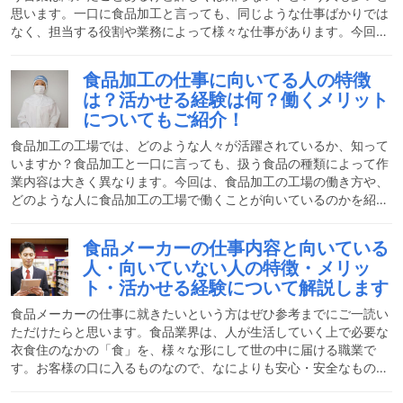
思います。一口に食品加工と言っても、同じような仕事ばかりでは
なく、担当する役割や業務によって様々な仕事があります。今回は
食品加工求人でよくある内容や、どのような人が食品加工に向いて
いるのか、食品加工の現場で働く際はどのような役割を求められて
食品加工の仕事に向いてる人の特徴
いるのかなどを、食品加工の工場で働くことに興味がある人に向け
は？活かせる経験は何？働くメリット
て分かりやすく説明していきたいと思います。食品加工のおおまか
についてもご紹介！
な仕事内容おおまかな仕事内容食品加工の仕事は、扱うものは全て
食品で、それを加工する業務です。その業務に関わる全ての流れや
食品加工の工場では、どのような人々が活躍されているか、知って
いますか？食品加工と一口に言っても、扱う食品の種類によって作
業内容は大きく異なります。今回は、食品加工の工場の働き方や、
どのような人に食品加工の工場で働くことが向いているのかを紹介
します。食品加工の仕事に興味のある人や、実際に働いてみたいと
考えている人の参考になれば幸いです。食品加工はどんな仕事？食
食品メーカーの仕事内容と向いている
品加工とは、簡単に言ってしまうと食品を加工してスーパーなどで
人・向いていない人の特徴・メリッ
並ぶ商品にすることです。皆さんも買い物をする際に、様々な食品
ト・活かせる経験について解説します
の加工品を目にしているかと思います。生鮮食品から保存食品ま
で、ありとあらゆるものが、どこかの食品加工の工場から製造・出
食品メーカーの仕事に就きたいという方はぜひ参考までにご一読い
荷
ただけたらと思います。食品業界は、人が生活していく上で必要な
衣食住のなかの「食」を、様々な形にして世の中に届ける職業で
す。お客様の口に入るものなので、なによりも安心・安全なものを
届けることが使命となります。今回は、そんな食品メーカーに向い