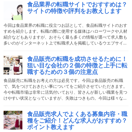
てる人・向いていない人の特徴、具体的な業務内容、メリット、活
食品業界の転職サイトでおすすめは？
かせる経験について解説していきます。食品メーカーの仕事にはど
サイトの特徴や評判をお教えします
んなものがあるの？食品と一口に言っても生鮮食品や加工食品とい
った大きなカテゴリーがありますし、冷凍、冷蔵、常温など温度帯
によってもジャンル分けすることができます。近年では、より利便
今回は食品業界の転職に役立つお話として、食品転職サイトのおす
性
すめを紹介します。転職の際に使用する媒体はハローワークや人材
紹介などもありますが、おそらく最も多くの情報が選べて求人数も
多いのがインターネット上で転職求人を掲載しているウエブサイト
だと思います。今回はサイトごとの特徴や、掲載されている求人の
選択方法などを紹介します。食品業界の転職サイトによくある求人
食品販売の転職を成功させるために！
や募集内容とは？転職サイトはハローワークの求人と違い、掲載に
狙い目な会社の２個の特徴と上手に転
費用がかかります。人材紹介よりコストは安いですが、それでも数
職するための３個の注意点
十万円単位での経費となることから、求人内容もそれだけのお金を
かけても採用したい職種になります。そのため、担当職としての求
食品販売に転職をお考えの方は必見です。今回は食品販売の転職
で、気をつけておきたい事についてをご紹介させていただきます。
今や転職市場は非常に活気付いており、皆さんが新しい職業を見つ
けやすい状況となっていますが、失敗はつきもの。今回は様々な角
度から情報収集し、失敗しない転職が出来るよう、今からやるべき
行動から人気な職業などもお話しできればと思います。食品販売の
食品販売求人でよくある募集内容・職
転職で注意した方が良い3個のことそれまでのスキルが活かせるか
種をご紹介！どんな求人がおすすめ？
同じ業界からの転職の際はさほど気にすることはないですが、異業
ポイント教えます
種からの転職の場合はこれまでの自分のスキルが食品販売の仕事に