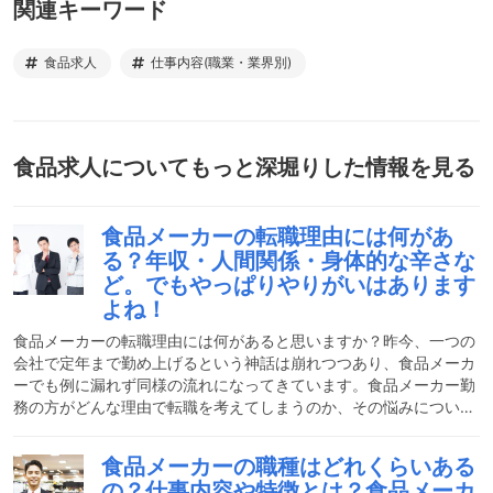
関連キーワード
食品求人
仕事内容(職業・業界別)
食品求人
についてもっと深堀りした情報を見る
食品メーカーの転職理由には何があ
る？年収・人間関係・身体的な辛さな
ど。でもやっぱりやりがいはあります
よね！
食品メーカーの転職理由には何があると思いますか？昨今、一つの
会社で定年まで勤め上げるという神話は崩れつつあり、食品メーカ
ーでも例に漏れず同様の流れになってきています。食品メーカー勤
務の方がどんな理由で転職を考えてしまうのか、その悩みについて
今回は注目していきたいと思います。また、そのような状況でも再
度見直しておきたい「やりがい」についてもお話しさせていただき
食品メーカーの職種はどれくらいある
ますので、ぜひ最後までご覧ください。食品メーカーの離職率って
の？仕事内容や特徴とは？食品メーカ