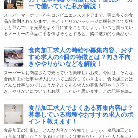
どれくらい？食品メーカーでは、本社勤務か製造工場のいずれかに
ーで働いていた私が解説！
勤めることになります。工場では、正社員よりもパート・アルバイ
トの比率が高い傾向があります。その中でも男性と女性では女性の
スーパーマーケットからコンビニエンスストアまで、実に多くの食
品が陳列されています。色とりどりのパッケージに梱包されて所狭
しと並んでいる光景をよく目にすることでしょう。いつも買ってい
るメーカーの商品に手を伸ばそうとすると、隣に魅力的な商品が並
んでいることもあります。そうして、また隣を見ると…。このよう
に、商品選びに迷ってしまったことがありませんか？魅力的なパッ
食肉加工求人の時給や募集内容、おす
ケージで商品の良さを伝え、お客様の手に取ってもらう、そしてよ
すめ求人の4個の特徴とは？向き不向
うやく食べてもらいファンになってもらう、食品会社では様々な人
きややりがいなどを解説！
が関わり世の中に商品を提供しているのです。この記事では、食品
メーカーの職種や仕事内容について紹介します。食品メーカーの仕
スーパーやお肉屋さんで売っている美味しいお肉。今回は、そんな
食肉加工の仕事や求人についてご紹介していきます。食肉加工とは
どんな仕事なのでしょうか？よくある求人の募集内容や向き不向
き、やりがいについてもお話ししたいと思います。この記事を読ん
で、お肉屋さんで働いてみたいと思うかもしれません！お肉好きの
方は必見です。食肉加工はどんな仕事？食肉加工とは大きなブロッ
食品加工求人でよくある募集内容は？
クのお肉をスライスしたり、加工したりするお仕事です。お肉屋さ
募集している職種やおすすめ求人のポ
んやハム屋さんのイメージですね。最近は〇〇精肉店など肉屋が少
イント教えます！
なくなって、スーパーの中の精肉店だったり、加工肉店が増えまし
た。スーパーや百貨店などの中に入っている食肉加工のお仕事と、
食品加工の仕事は、どんな内容かご存知でしょうか。食品加工とい
地
う言葉は聞いたことあるけど詳しくは知らない、という人も多いと