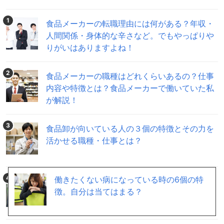
「面接試験」や「適性検査」などであり、学歴や出身大学、学部や
ゼミなどはあまり問いません。あまり専門知識がなく始められる仕
1
食品メーカーの転職理由には何がある？年収・
人間関係・身体的な辛さなど。でもやっぱりや
りがいはありますよね！
2
食品メーカーの職種はどれくらいあるの？仕事
内容や特徴とは？食品メーカーで働いていた私
が解説！
3
食品卸が向いている人の３個の特徴とその力を
活かせる職種・仕事とは？
4
働きたくない病になっている時の6個の特
食品会社の採用の特徴は？会社が求めているこ
徴。自分は当てはまる？
とや面接でチェックしていることを採用担当者
が教えます