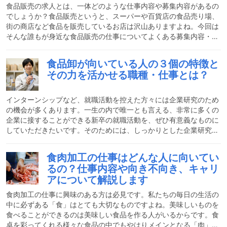
活かせるかどうかを確認する必要があります。幸い食品販売業界は
食品販売の求人とは、一体どのような仕事内容や募集内容があるの
受
でしょうか？食品販売というと、スーパーや百貨店の食品売り場、
街の商店など食品を販売しているお店は沢山ありますよね。今回は
そんな誰もが身近な食品販売の仕事についてよくある募集内容・募
集職種・おすすめ求人のポイントや疑問をお教えいたします。食品
販売の大まかな仕事内容大まかな仕事内容食品販売の仕事内容は、
食品卸が向いている人の３個の特徴と
店舗において商品を手配し、お客様がお買い物しやすいように商品
その力を活かせる職種・仕事とは？
を並べた売り場を管理し、接客を通じて販売し、レジにて清算をし
て頂くという流れになり、「商品手配」「売場管理」「接客」の三
つに分かれます。食品販売求人は会社でどういう役割を求められる
インターンシップなど、就職活動を控えた方々には企業研究のため
の機会が多くあります。一生の内で唯一とも言える、非常に多くの
企業に接することができる新卒の就職活動を、ぜひ有意義なものに
していただきたいです。そのためには、しっかりとした企業研究
と、自分がどんな仕事に向いているか、自分の性格や価値観を見つ
め直すことが必要になります。就職内定をもらうことが目的ではな
食肉加工の仕事はどんな人に向いてい
く、入社後いかに情熱を持って楽しく仕事を続けることができる
るの？仕事内容や向き不向き、キャリ
か、10年後、20年後の未来を見据えた活動が必要です。真摯に自
アについて解説します
分自身と向き合いましょう。さて、今回はその様な就職活動を控え
ている皆様向けに、食品卸業の仕事についてご紹介していきます。
食肉加工の仕事に興味のある方は必見です。私たちの毎日の生活の
食
中に必ずある「食」はとても大切なものですよね。美味しいものを
食べることができるのは美味しい食品を作る人がいるからです。食
卓を彩ってくれる様々な食品の中でもやはりメインとなる「肉」。