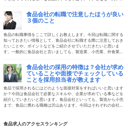
そんなお肉を加工する食肉加工の仕事内容を詳しく知る機会なんて
なかなかないですよね。今回はそんな身近なようで知られざる食肉
食品会社の転職で注意したほうが良い
加工の仕事についてご説明させて頂きます。食肉加工の仕事はどん
３個のこと
な仕事？食肉加工の仕事は主にお肉を皆さんがスーパーで買うよう
な状態に加工するお仕事です。例えば豚肉をスライスしてパックに
詰めたり、ミンチにしたものを計って詰めたり、ハム・ソーセージ
食品の転職事情をここで詳しくお教えします。今回は転職に関する
知っておきたい情報として、食品会社に転職する際に注意しておき
たいことや、ポイントなどをご紹介させていただきたいと思いま
す。一般的に食品会社と言いましても、製造業、小売業、外食業な
ど多くの業界があり、様々な職種が存在しています。今回は食品会
社の仕事に共通する点やそれぞれの業界の特徴的な点などに分類し
食品会社の採用の特徴は？会社が求め
て説明させていただきます。食品会社の転職で注意したほうが良い
ていることや面接でチェックしている
３個のこと食品業界に共通して言えることについてそれでは、まず
ことを採用担当者が教えます
食品会社の転職で注意したほうが良いこととして、食品業界全体に
共通するポイントについて述べてみたいと思います。清潔感、衛生
食品で採用されるにはどのような面接対策をすればいいと思います
に
か？今回は食品会社で必要なスキルや、企業が求めている事などを
紹介していきたいと思います。食品会社といっても、製造から小売
まで、食品に携わる職種は沢山あります。今回はそれぞれの会社に
共通している食品会社の面接でよくある質問などを説明していきた
いと思います。食品会社に就職したい方は必見です。食品会社の採
用の特徴は？食品会社の採用の特徴は、言うまでもなく食品に携わ
食品求人のアクセスランキング
る適性がある人材を採用することです。その適性を見極める手段は