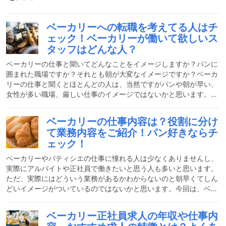
ベーカリーへの転職を考えてる人はチ
ェック！ベーカリーが働いて欲しいス
タッフはどんな人？
ベーカリーの仕事と聞いてどんなことをイメージしますか？パンに
囲まれた職場ですか？それとも朝が大変なイメージですか？ベーカ
リーの仕事と聞くとほとんどの人は、当然ですがパンや朝が早い、
女性が多い職場、厳しい仕事のイメージではないかと思います。ベ
ーカリーの仕事は、華やかなイメージがあったり、おしゃれな店内
やおしゃれなパンがあるので憧れる人も少なくありません。事実、
ベーカリーの仕事内容は？役割に分け
ドラマや映画などで見るベーカリーはすごくおしゃれに見えます。
て業務内容をご紹介！パン好きならチ
ただ、実際にどういった仕事があるのかについてはあまり詳しく知
ェック！
っている人はいないかもしれません。朝が早いからベーカリーは向
いていないとか、手先が器用じゃないからベーカリーの仕事は務ま
ベーカリーやパティシエの仕事に憧れる人は少なくありませんし、
実際にアルバイトや正社員で働きたいと思う人も多いと思います。
ただ、実際にはどういう業務があるかわからないのと朝早くてしん
どいイメージがついているのではないかと思います。今回は、ベー
カリーの仕事内容を経験に基づいて紹介としたいと思います。ベー
カリーの仕事に興味を持っている人、今後ベーカリーの仕事を考え
ベーカリー正社員求人の年収や仕事内
ている人など参考にしてみて下さい。ベーカリーの仕事は大きく3