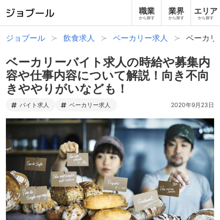
職業
業界
エリア
から探す
から探す
から探す
ジョブール
飲食求人
ベーカリー求人
ベーカリ
ベーカリーバイト求人の時給や募集内
容や仕事内容について解説！向き不向
きややりがいなども！
バイト求人
ベーカリー求人
2020年9月23日