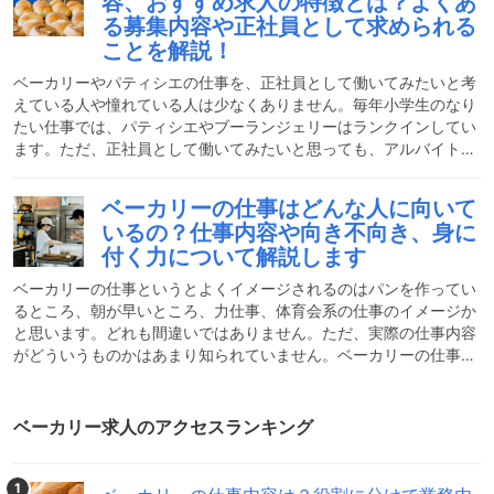
容、おすすめ求人の特徴とは？よくあ
個の役割に分けられるベーカリーの仕事をしてみようと思ったらま
る募集内容や正社員として求められる
ずどんな仕事があるか気になるところです。ベーカリーの仕事は大
ことを解説！
きく分けるとパンを捏ねて発酵させる担当とパンを形作る担当とパ
ベーカリーやパティシエの仕事を、正社員として働いてみたいと考
えている人や憧れている人は少なくありません。毎年小学生のなり
たい仕事では、パティシエやブーランジェリーはランクインしてい
ます。ただ、正社員として働いてみたいと思っても、アルバイト経
験がないのにいきなり正社員で働かせてもらえるかどうか不安です
し、アルバイトでベーカリーの仕事をしたことない人にとっては、
ベーカリーの仕事はどんな人に向いて
どういう業務があるかわかりません。ベーカリーで働くイメージ
いるの？仕事内容や向き不向き、身に
は、朝早くてしんどい、体育会系や立ち仕事といったところかと思
付く力について解説します
います。今回は、ベーカリーの正社員としての仕事内容を紹介とし
たいと思います。アルバイト経験はないけれど、ベーカリーの仕事
ベーカリーの仕事というとよくイメージされるのはパンを作ってい
に
るところ、朝が早いところ、力仕事、体育会系の仕事のイメージか
と思います。どれも間違いではありません。ただ、実際の仕事内容
がどういうものかはあまり知られていません。ベーカリーの仕事を
してみたいけど、体育会系が苦手だからどうしようかなと考えてい
たり、力仕事は苦手だなと思っていたり、ベーカリーの仕事は朝が
早いから仕事の選択肢から外そうと思っている人がいるかもしれま
ベーカリー求人のアクセスランキング
せん。今回は、ベーカリーの仕事内容について詳しく紹介していき
ます。ベーカリーの仕事はどんな仕事？ベーカリーの仕事は意外と
知られているようで知られていません。パンを作ること、朝が早い
1