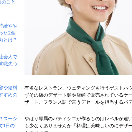
個のこと
時給やや
った2個
力とは？
社会人で
就職先つ
容や給料
有名なレストラン、ウェディングも行うゲストハ
すすめの
ずその店のデザート類や店頭で販売されているケ
ザート、フランス語で言うデセールを担当するパ
？スーシ
やはり専属のパティシエが作るものはレベルが違
て1日の
も少なくありませんが「料理は美味しいのにデザ