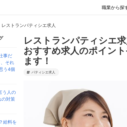
職業から探
レストランパティシエ求人
レストランパティシエ求
グ
おすすめ求人のポイント
仕事だ
ます！
と、それ
思う4個
パティシエ求人
言う人の
れの対策
？給料を