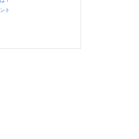
は？
ント