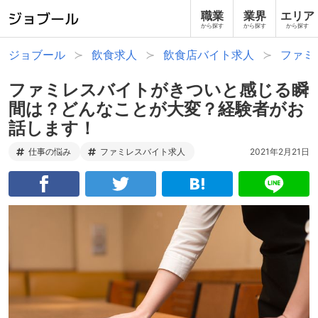
職業
業界
エリア
から探す
から探す
から探す
ジョブール
飲食求人
飲食店バイト求人
ファミ
ファミレスバイトがきついと感じる瞬
間は？どんなことが大変？経験者がお
話します！
仕事の悩み
ファミレスバイト求人
2021年2月21日