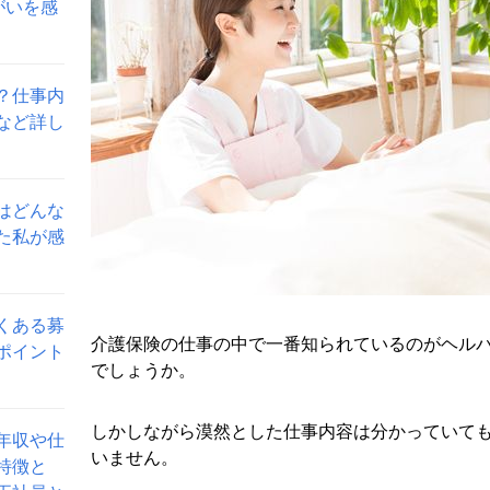
がいを感
？仕事内
など詳し
はどんな
た私が感
くある募
介護保険の仕事の中で一番知られているのがヘル
ポイント
でしょうか。
しかしながら漠然とした仕事内容は分かっていて
年収や仕
いません。
特徴と