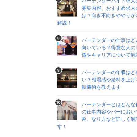
バーテンダーバイト求人
募集内容、おすすめ求人
は？向き不向きややりが
解説！
8
バーテンダーの仕事はど
向いている？得意な人の
徴やキャリアについて解
9
バーテンダーの年収はど
い？相場感や給料を上げ
転職術を教えます
10
バーテンダーとはどんな
の仕事内容やバーにおい
割、なり方など詳しく解
す！