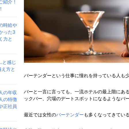
ご紹介！
！
の時給や
かった3
く力と
…と感じ
越え方と
バーテンダーという仕事に憧れを持っている人も
バーと一言に言っても、一流ホテルの最上階にあ
人の年収
ックバー、穴場のデートスポットになるようなバ
人の特徴
や正社員
最近では女性の
バーテンダー
も多くなってきてい