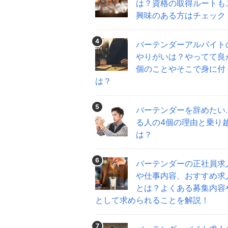
は？資格の取得ルートも
興味のある方はチェック
4
バーテンダーアルバイト
やりがいは？やってて良
個のことやそこで身に付
は？
5
バーテンダーを辞めたい
る人の4個の理由と乗り
は？
6
バーテンダーの正社員求
や仕事内容、おすすめ求
とは？よくある募集内容
として求められることを解説！
7