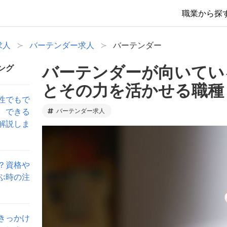
職業から探
求人
バーテンダー求人
バーテンダー
バーテンダーが向いてい
ング
とその力を活かせる職種
性でもで
、できる
バーテンダー求人
解説しま
？資格や
ぶ時の注
きっかけ