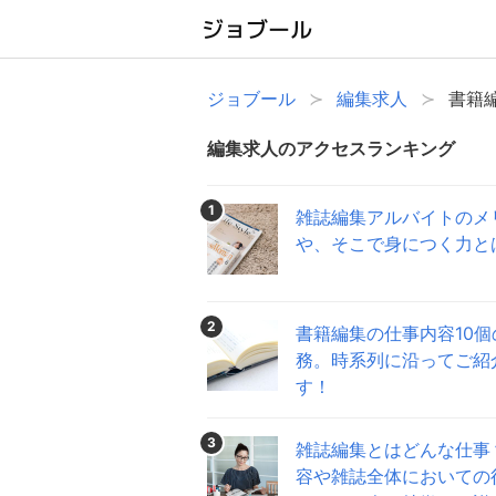
ジョブール
編集求人
書籍
編集求人のアクセスランキング
1
雑誌編集アルバイトのメ
や、そこで身につく力と
2
書籍編集の仕事内容10個
務。時系列に沿ってご紹
す！
3
雑誌編集とはどんな仕事
容や雑誌全体においての