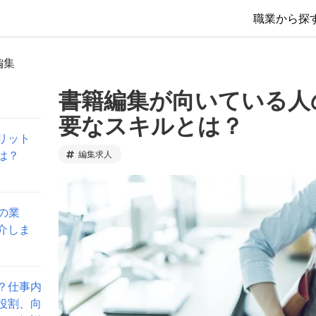
職業から探
編集
書籍編集が向いている人
要なスキルとは？
リット
は？
編集求人
の業
介しま
？仕事内
役割、向