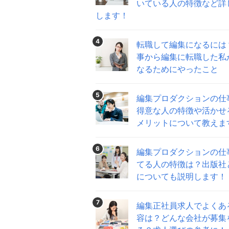
いている人の特徴など詳
します！
4
転職して編集になるには
事から編集に転職した私
なるためにやったこと
5
編集プロダクションの仕
得意な人の特徴や活かせ
メリットについて教えま
6
編集プロダクションの仕
てる人の特徴は？出版社
についても説明します！
7
編集正社員求人でよくあ
容は？どんな会社が募集