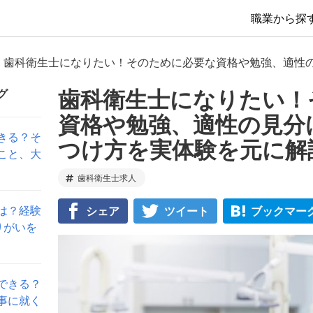
職業から探
歯科衛生士になりたい！そのために必要な資格や勉強、適性
歯科衛生士になりたい！
グ
資格や勉強、適性の見分
きる？そ
つけ方を実体験を元に解
こと、大
歯科衛生士求人
は？経験
シェア
ツイート
ブックマー
りがいを
できる？
事に就く