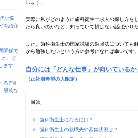
します。
0代の悩
実際に私がどのように歯科衛生士求人の探し方を
どを紹介
たら良いのかなど、知っていて損はない話ばかり
また、歯科衛生士の国家試験の勉強法についても
間関係で
から勉強したいという方の参考になれば幸いです
こと。そ
します
自分には「どんな仕事」が向いているか
（正社員希望の人限定）
れる7個
、服装な
目次
歯科衛生士になるには？
歯科衛生士の就職先や募集状況は？