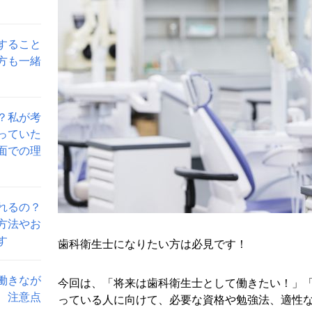
すること
方も一緒
？私が考
っていた
面での理
れるの？
方法やお
す
歯科衛生士になりたい方は必見です！
働きなが
今回は、「将来は歯科衛生士として働きたい！」
、注意点
っている人に向けて、必要な資格や勉強法、適性