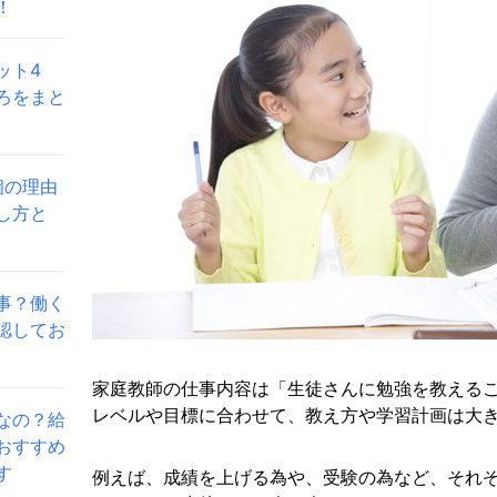
！
ット4
ろをまと
個の理由
し方と
事？働く
認してお
家庭教師の仕事内容は「生徒さんに勉強を教える
レベルや目標に合わせて、教え方や学習計画は大
なの？給
おすすめ
す
例えば、成績を上げる為や、受験の為など、それ