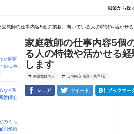
職業から探
家庭教師の仕事内容5個の業務。向いている人の特徴や活かせ
家庭教師の仕事内容5個
る人の特徴や活かせる経
った瞬間
します
ために事
！
家庭教師求人
仕事内容(職業・業界別)
めな4個
シェア
ツイート
ブックマー
庭教師会
どのくら
雇用形態