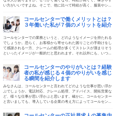
い方がいいですよね。そこで、他に比べて時給が高く、服装やシフ
トの自由度も高いのが、コールセンターです。ここでは、札幌コー
ルセンターのおすすめ企業やメリット、求人選びのコツについてご
コールセンターで働くメリットとは？
紹介します。札幌のコールセンター求人の特徴って？札幌は他の大
３年働いた私が７個のメリットを紹介
都市に比べると家賃が安いため、有名企業のコールセンターが多い
のが特徴です。札幌の時給相場よりも高めの時給コールセンター
は、他の仕事と比べて時給が高めに設定されています。最低賃金の
コールセンターでの業務というと、どのようなイメージを持たれる
低
でしょうか。恐らく、お客様から寄せられた困りごとの手助けをし
て感謝される一方、クレームの処理が多くてストレスが溜まりそう
といったイメージが一般的だと思われます。それ以外にも、いつ電
話がかかってきて何を言われるか分からないから怖い、電話は苦手
だといった印象を持つ方も多いでしょう。ここでは、コールセンタ
コールセンターのやりがいとは？経験
ーにはどんな業務があり実際にどのような心構えでお客様の対応を
者の私が感じる４個のやりがいを感じ
するのか、またコールセンターで働くことのメリットや、実際の業
る瞬間を紹介します
務が向く人はどんなタイプが多いのか、ご紹介していきます。コー
ルセンターの大まかな仕事内容とは？コールセンターの仕事内容は
みなさんは、コールセンターと言われてどのような仕事が思い浮か
ぶでしょうか。電話対応、クレーム処理、アドバイス、開拓営業な
ど、様々な仕事が思い浮かぶと思います。確かに、コールセンター
と言いましても、導入している企業の考え方によってコールセンタ
ーで行う業務は様々になります。ですが、一つ間違いなく言えるこ
とがあります。実はコールセンターはかなり自己成長できる仕事な
コールセンターの正社員求人の募集内