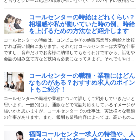
と言うとクレーム処理の印象が強いせいか、アルバイトの候補から
は外されてしまうことが多いようです。確かに中にはクレーム案件
もありますが、全体の数で言うとほんの少しです。これからコール
コールセンターの時給はどれくらい？
センターバイトがおすすめな理由をご紹介させていただきますの
相場感や私が働いていた時の例、時給
で、是非とも興味を持っていただいたりアルバイトとして働くきっ
を上げるための方法など紹介します
かけになってくれたらと思います。コールセンターのアルバイトは
どんな仕事？コールセンターの仕事は基本的に電話対応の仕事で
コールセンターの時給は、コンビニやその他販売業等の時給と比較
す。企
すれば高い傾向にあります。それだけコールセンターは大変な仕事
ですし、音声だけでお客様に納得してもらうわけですから、話術や
会話の組み立て方など技術も必要になってきます。それでもやは
り、仕事内容以上に高時給というのは一つの大きな魅力です。この
記事ではコールセンターの時給について私の経験を基にご紹介して
コールセンターの職種・業種にはどん
いこうと思います。コールセンターの時給の相場はどのくらい？コ
なものがある？おすすめ求人のポイン
ールセンターの時給は900円～1,200円くらいが相場です。コール
トもご紹介！
センターと一口に言ってもその種類は数多くあるため、時給には幅
が出てきます。時給で1,000円以上稼げるのであれば充分
コールセンターの職種や業種について詳しくご紹介していきたいと
思います。一般的には、通販などで電話対応をしているイメージが
強いかと思いますが、コールセンターでの仕事は、実は様々な種類
の仕事があります。また、報酬も業務内容によっては、高いものが
多いので、求人募集を見る際に確認すべきポイントもしっかり解説
していきたいと思います。今回は経験者の意見を元にご紹介させて
福岡コールセンター求人の特徴や、人
いただきますので、これを読んで自分に向いているのかを見極め、