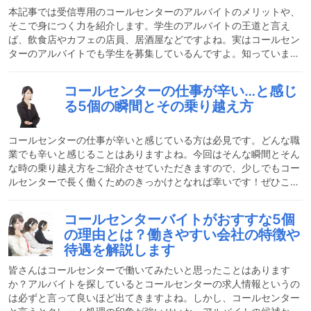
怠の管理をしたり業務知識を身につけてもらうように研修をしたり
本記事では受信専用のコールセンターのアルバイトのメリットや、
そこで身につく力を紹介します。学生のアルバイトの王道と言え
ば、飲食店やカフェの店員、居酒屋などですよね。実はコールセン
ターのアルバイトでも学生を募集しているんですよ。知っていまし
たか？またコールセンターのアルバイトは社会人になると活かせる
メリットもあり、隠れた穴場アルバイトなんです！少し興味が湧い
コールセンターの仕事が辛い…と感じ
てきたでしょうか。それではどんなメリットがあって、どんな力が
る5個の瞬間とその乗り越え方
身につくのかご紹介させていただきます。私はこんなところで受信
専用のコールセンターのアルバイトをやりました私の働いていた受
信専用のコールセンターのアルバイトは、生活のあらゆるトラブル
コールセンターの仕事が辛いと感じている方は必見です。どんな職
を
業でも辛いと感じることはありますよね。今回はそんな瞬間とそん
な時の乗り越え方をご紹介させていただきますので、少しでもコー
ルセンターで長く働くためのきっかけとなれば幸いです！ぜひこの
記事を読んで、コールセンターを続けるコツを掴み、働くことを楽
しく感じられるようになりましょう。コールセンターって大変な
コールセンターバイトがおすすな5個
の？？コールセンターの仕事の種類によって忙しさや大変さは違い
の理由とは？働きやすい会社の特徴や
ます。しかしどの種類のコールセンターにも共通しているのは、電
待遇を解説します
話が鳴りやまない時はかなり忙しいということです。コールセンタ
ーは他にもPC入力をしながら電話を受けるという業務が主なの
皆さんはコールセンターで働いてみたいと思ったことはあります
で、
か？アルバイトを探しているとコールセンターの求人情報というの
は必ずと言って良いほど出てきますよね。しかし、コールセンター