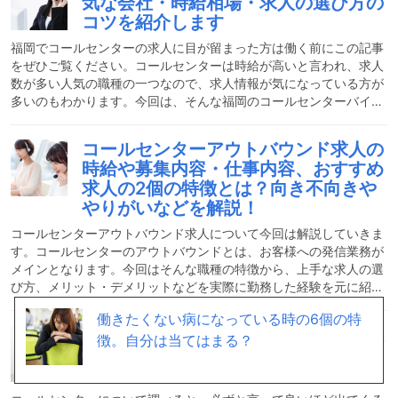
気な会社・時給相場・求人の選び方の
ぜひ仕事探しに役立てていただければと思います。コールセンター
コツを紹介します
のおおまかな仕事内容おおまかな仕事内容コールセンターのスタッ
フの仕事は基本的に、電話でコミュニケーションをとるお仕事です
福岡でコールセンターの求人に目が留まった方は働く前にこの記事
をぜひご覧ください。コールセンターは時給が高いと言われ、求人
数が多い人気の職種の一つなので、求人情報が気になっている方が
多いのもわかります。今回は、そんな福岡のコールセンターバイト
は、実際にはどのような業務なのかや、時給の相場や高額なワケに
ついても解説します。求人を上手に選んで人気な企業で働いてみま
コールセンターアウトバウンド求人の
しょう。コールセンターの仕事はどんな仕事？オペレーターの仕事
時給や募集内容・仕事内容、おすすめ
は、架電（アウトバウンド）と受電（インバウンド）の大きく二つ
求人の2個の特徴とは？向き不向きや
に分かれます。アウトバウンドのお仕事は、お客様に商品やサービ
やりがいなどを解説！
スのご案内を行うものです。インバウンドのお仕事は、お客様から
コールセンターアウトバウンド求人について今回は解説していきま
す。コールセンターのアウトバウンドとは、お客様への発信業務が
メインとなります。今回はそんな職種の特徴から、上手な求人の選
び方、メリット・デメリットなどを実際に勤務した経験を元に紹介
させていただきます。コールセンターの仕事内容についてをこの記
働きたくない病になっている時の6個の特
事をしっかりとご一読いただき、参考にしていただけますと幸いで
コールセンターの仕事がブラックと感
徴。自分は当てはまる？
す。コールセンターは稼げるので、高時給なバイトを探している方
じた瞬間とやりがいを感じた瞬間。両
も必見です！コールセンターアウトバウンドはどんな仕事？コール
方お話しします！
センターと一口に言っても、実は二種類あるのをご存知でしょう
か？大きく分けて、インバウンドとアウトバウンドと呼ばれる二種