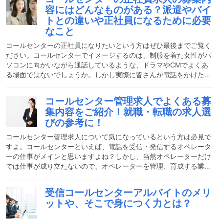
のです。では、今からコールセンターのやりがいを語っていきたい
容にはどんなものがある？派遣やバイ
と思います。コールセンターってどんな仕事？コールセンターとは
トとの違いや正社員になるために必要
電話対応業務専門窓口のことです。仕事としては、お客様から商品
なこと
やサービスの問い合わせがあれば、電話での疑問解消を行います。
コールセンターの正社員になりたいという方はぜひ最後までご覧く
ださい。コールセンターでイメージするのは、制服を着た女性がパ
ソコンに向かいながら通話しているような、ドラマやCMでよくあ
る場面ではないでしょうか。しかし実際に皆さんが電話をかけた
時、最初に対応するオペレーターは、派遣社員やアルバイトのスタ
ッフなんです。ここでは、コールセンターでの正社員の仕事内容に
コールセンター管理求人でよくある募
ついてご紹介します。コールセンターの正社員求人の募集内容っ
集内容をご紹介！就職・転職の求人選
て？まずは、コールセンターでよくある求人の募集内容についてご
びの参考に！
紹介します。主な仕事内容コールセンターの正社員の主な仕事は、
お客様の電話対応をすることではありません。もちろん、オペレー
コールセンター管理求人について気になっているという方は必見で
ター
すよ。コールセンターといえば、電話を受信・発信するオペレータ
ーの仕事がメインと思いますよね？しかし、当然オペレーターだけ
では仕事が成り立たないので、オペレーターを管理、育成する業務
もあるんです。でも、そんなオペレーターを管理するコールセンタ
ーの仕事と言っても、なかなかイメージがわきずらいですよね。今
受信コールセンターアルバイトのメリ
回は興味のある方に向けて、コールセンターの管理者の業務につい
ットや、そこで身につく力とは？
て具体的にご紹介します。コールセンター管理のおおまかな仕事内
容おおまかな仕事内容コールセンターでの管理の仕事は、例えば勤