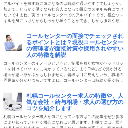
務です。ジャパネットたかたさんなんかを思い浮かべるとイメージ
アルバイトを探す時に気になるのは時給や通いやすさでしょうか。
し
加えて、せっかく働くなら社会人になって役立つスキルも身につけ
たいですよね。実はコールセンターでのアルバイトでは、役立つス
キルを身につけながらしっかり稼ぐことができ、しかも服装や勤務
時間の融通が利くなどメリットだらけなのです。現役コールセンタ
ー管理者の視点から、アルバイトにおすすめのポイントをご紹介し
コールセンターの面接でチェックされ
ます。コールセンターはどんな仕事？コールセンターの仕事は、主
るポイントとは？現役コールセンター
にインバウンドとアウトバウンドに分けられます。二つの仕事の違
の管理者が面接対策や採用されやすい
いと、特徴をご紹介します。インバウンドお客様からのお問い合わ
人の特徴を解説
せを受け付ける仕事です。例えば通販の注文受付や、会員専用のお
コールセンターのイメージというと、制服を着た女性がヘッドセッ
トを付けてパソコンに向かっているなど、よくCMなどで見かける
場面が思い浮かぶかもしれません。普段は目に見えない分、職場の
雰囲気が分かりづらいですよね。コールセンターは時給が高く時間
の融通がききやすそう、働いてみたいと思っても、イメージがわか
ないとチャレンジしづらいかもしれません。ここでは、コールセン
札幌コールセンター求人の特徴や、人
ターでの面接でチェックされやすいポイントと、採用されやすい人
気な会社・給与相場・求人の選び方の
についてご紹介します。雇用形態も豊富なコールセンターですが、
コツを紹介します
特にアルバイトや派遣で働きたいという方には読んでいただきたい
内容です。コールセンター求人の種類についてコールセンターの求
札幌コールセンター求人が気になっている方はこの記事をぜひ参考
により知っていただく機会になればと思います。札幌でには、様々
な求人がありますが、せっかく働くなら、時給が高くて、稼ぎやす