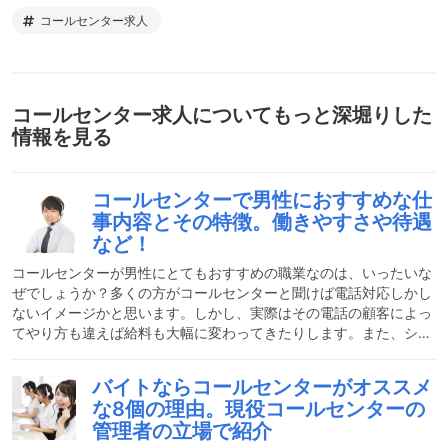
コールセンター求人
コールセンター求人
についてもっと深堀りした
情報を見る
コールセンターで男性におすすめな仕
事内容とその特徴。働きやすさや待遇
など！
コールセンターが男性にとてもおすすめの職業なのは、いったいな
ぜでしょうか？多くの方がコールセンターと聞けば電話対応しかし
ないイメージかと思います。しかし、実際はその電話の顧客によっ
てやり方も違えば給料も大幅に変わってきたりします。また、シフ
ト制のところが多いので休みも自由に組むことができたりなど、高
収入で融通が利くという働きやすい仕事であることは間違いないか
バイトならコールセンターがオススメ
もしれません。それでは、具体的な仕事内容や特徴までしっかりと
な8個の理由。現役コールセンターの
ご紹介していきたいと思います。コールセンターのおおまかな仕事
管理者の立場で紹介
内容大きく分けて二つあります。①インバウンドいわゆる受付業