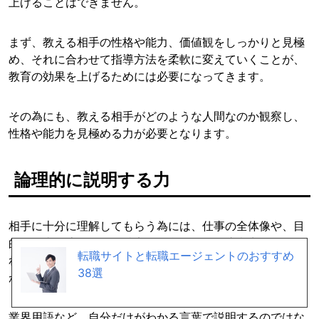
上げることはできません。
まず、教える相手の性格や能力、価値観をしっかりと見極
め、それに合わせて指導方法を柔軟に変えていくことが、
教育の効果を上げるためには必要になってきます。
その為にも、教える相手がどのような人間なのか観察し、
性格や能力を見極める力が必要となります。
論理的に説明する力
相手に十分に理解してもらう為には、仕事の全体像や、目
的、仕事の流れ、ある特定の箇所における注意点など、そ
転職サイトと転職エージェントのおすすめ
れぞれの項目に対して、筋道立てて論理的に説明する能力
38選
が必要になります。
業界用語など、自分だけがわかる言葉で説明するのではな