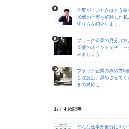
8
仕事が辛いときはどう乗
10個の仕事を経験した私
切り方を紹介します。
9
ブラック企業の見分け方
15個のポイントでチェッ
みましょう
10
ブラック企業の辞め方8
と注意点。辞めさせてく
きの対応も
おすすめ記事
どんな仕事が自分に向い