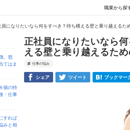
職業から探
社員になりたいなら何をすべき？待ち構える壁と乗り越えるた
正社員になりたいなら何
える壁と乗り越えるため
徴。怒
当てはま
仕事の悩み
シェア
ツイート
ブックマー
８個の特
種・仕事
にすれば
悩みと相