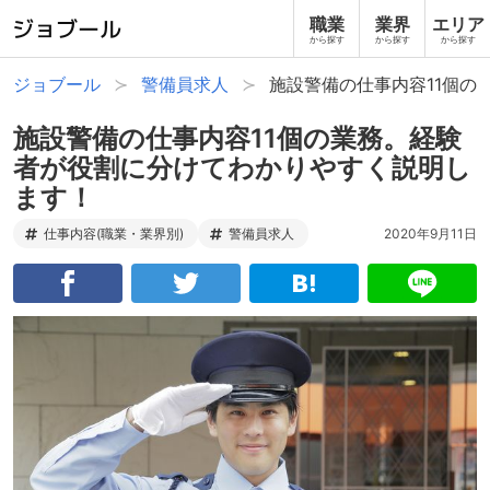
職業
業界
エリア
から探す
から探す
から探す
ジョブール
警備員求人
施設警備の仕事内容11個の
施設警備の仕事内容11個の業務。経験
者が役割に分けてわかりやすく説明し
ます！
仕事内容(職業・業界別)
警備員求人
2020年9月11日