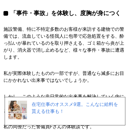
「事件・事故」を体験し、度胸が身につく
施設警備、特に不特定多数のお客様が来訪する建物での警
備では、流血している怪我人に包帯で応急処置をする、酔
っ払いが暴れているのを取り押さえる、ゴミ箱から炎が上
がり、消火器で消し止めるなど、様々な事件・事故に遭遇
します。
私が実際体験したものの一部ですが、普通なら滅多にお目
にかかれない出来事ではないでしょうか。
しかし、このような非日常的な出来事を解決していく内に
「何が起きても大丈夫」という度胸が自然と身についてき
在宅仕事のオススメ9選。こんなに給料を
ます。
貰える仕事も！
私の同僚だった警備員Fさんの体験談です。