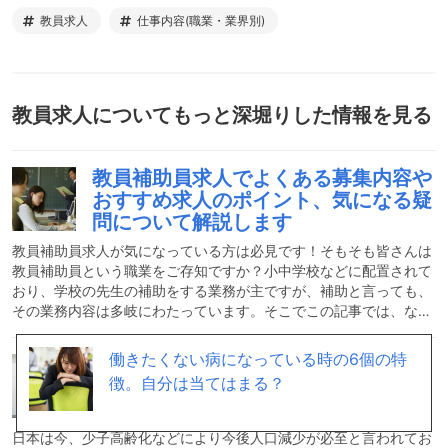
教員求人
仕事内容(職業・業界別)
教員求人
についてもっと深堀りした情報を見る
教員補助員求人でよくある募集内容や
おすすめ求人のポイント、気になる疑
問について解説します
教員補助員求人が気になっている方は必見です！そもそも皆さんは
教員補助員という職業をご存知ですか？小中学校などに配置されて
おり、学校の先生の補助をする業務が主ですが、補助と言っても、
その業務内容は多岐にわたっています。そこでこの記事では、なか
なか詳しくは知りえない教員補助員の業務内容や求人のおすすめポ
イントについて詳しく解説していきます。教員補助員の仕事内容と
働きたくない病になっている時の6個の特
日本語教師求人でよくある募集内容
は？現在、学校現場で活躍されている小中学校の先生はとても多忙
徴。自分は当てはまる？
は？仕事内容や必要なスキル・経験に
な日々を送っています。本来先生の仕事の中核は教材研究をし、よ
ついてもご紹介！
り良い授業を行うことで子どもたちの学力を向上させ、安心して過
ごせる学級経営により子どもたちの学校生活を尊重することです。
日本は今、少子高齢化などにより今後人口減少が必至と言われてお