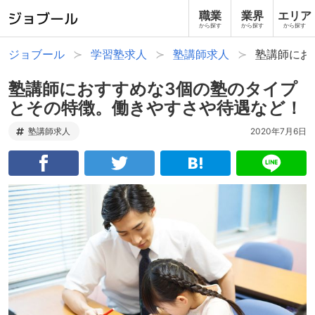
職業
業界
エリア
から探す
から探す
から探す
ジョブール
学習塾求人
塾講師求人
塾講師にお
塾講師におすすめな3個の塾のタイプ
とその特徴。働きやすさや待遇など！
塾講師求人
2020年7月6日