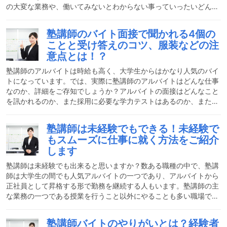
の大変な業務や、働いてみないとわからない事っていったいどんな
事だと思いますか？そもそもなんで人気なのでしょうか？ここで
は、塾講師が人気である理由や、大変な理由も順番に解説をしま
塾講師のバイト面接で聞かれる4個の
す。塾講師の仕事についておさらいしておこう塾講師の仕事につい
ことと受け答えのコツ、服装などの注
て、業務内容を簡単にまとめてみました。塾講師の仕事は、大きく
意点とは！？
三つに分けられます。1. 授業の事前準備2. 授業を行う3. 保護者へ
の連絡アルバイトで塾講師として働く場合は、基本的にこの
塾講師のアルバイトは時給も高く、大学生からはかなり人気のバイ
トになっています。では、実際に塾講師のアルバイトはどんな仕事
なのか、詳細をご存知でしょうか？アルバイトの面接はどんなこと
を訊かれるのか、また採用に必要な学力テストはあるのか、また、
塾講師のアルバイトの求人情報で確認しておかなければならないこ
とや知っておくべきことなどを実際の経験に基づいて書いてみまし
塾講師は未経験でもできる！未経験で
た。今から塾講師のアルバイトを始めてみたいと思っている人は、
もスムーズに仕事に就く方法をご紹介
ぜひ一度読んでみてください。塾講師バイトの仕事内容塾講師アル
します
バイトの仕事内容は、個別指導と集団指導で異なる部分があります
が、仕事内容としては大きく3つが挙げられます。教える内容の予
塾講師は未経験でも出来ると思いますか？数ある職種の中で、塾講
師は大学生の間でも人気アルバイトの一つであり、アルバイトから
正社員として昇格する形で勤務を継続する人もいます。塾講師の主
な業務の一つである授業を行うこと以外にやることも多い職場です
が、様々なスキルを学び活かすことで、自分の成長に繋がり、やり
がいを感じられます。今回はそんな塾講師に未経験でもスムーズに
塾講師バイトのやりがいとは？経験者
働ける方法を紹介します。塾講師の仕事前述通り、塾講師の中心業