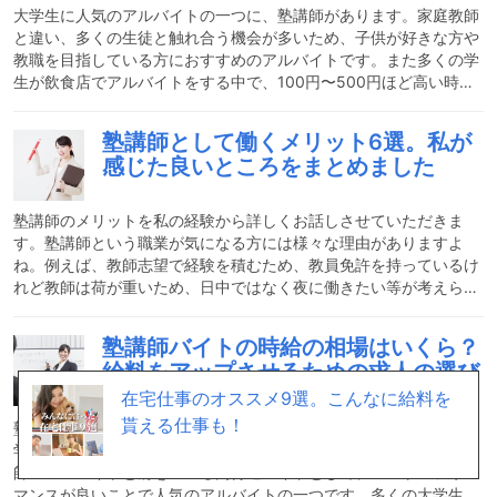
大学生に人気のアルバイトの一つに、塾講師があります。家庭教師
と違い、多くの生徒と触れ合う機会が多いため、子供が好きな方や
教職を目指している方におすすめのアルバイトです。また多くの学
生が飲食店でアルバイトをする中で、100円〜500円ほど高い時給
で雇用されるので、コストパフォーマンスが良いアルバイトとして
家庭教師と並び大学生に人気です。そんな人気のアルバイトの一つ
塾講師として働くメリット6選。私が
である塾講師ですが、塾講師以外のアルバイトと違い、辞める時に
感じた良いところをまとめました
気をつけなければいけない点がいくつかあります。円満退社をする
ためにも、どのような辞め方が良いのか紹介していきます。塾講師
の辞め方の3個の注意点円満退社をするためにも、辞める時に
塾講師のメリットを私の経験から詳しくお話しさせていただきま
す。塾講師という職業が気になる方には様々な理由がありますよ
ね。例えば、教師志望で経験を積むため、教員免許を持っているけ
れど教師は荷が重いため、日中ではなく夜に働きたい等が考えられ
ます。今回は、具体的な業務内容や、塾講師の長所や、やりがいを
感じる瞬間、向いている人の特徴までしっかりご紹介します。皆さ
塾講師バイトの時給の相場はいくら？
んが少しでも「塾講師」として働くことに興味を持っていただけた
給料をアップさせるための求人の選び
らと思います。塾講師の仕事塾講師の仕事は、学校が終わる夕方か
方教えます！
在宅仕事のオススメ9選。こんなに給料を
ら夜にかけて小学生から高校生まで幅広く教えます。教える内容
は、受験対策を行ったり学校進度に合わせた内容の指導を行ったり
貰える仕事も！
塾講師バイトの給料の相場についてご紹介させていただきます。大
するた
学生に人気のアルバイトである塾講師。塾バイトの給料は、家庭教
師のアルバイトと肩を並べる高待遇バイトとして、コストパフォー
マンスが良いことで人気のアルバイトの一つです。多くの大学生が