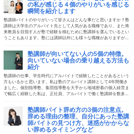
の私が感じる４個のやりがいを感じる
務は塾生に授業を行うことです。塾の経営規模や指導形態に左右さ
瞬間を紹介します
れますが、今回は小学生～高校生を対象にした小規模な学習塾を想
定して業務内容を紹介します。塾講師の仕事内容塾講師は、一般的
塾講師バイトのやりがいって皆さんはどんな事だと思いますか？塾
講師は大学生のアルバイト先として人気がある職種であり、また将
来教員を目指す人が塾で経験を積むために塾講師を選んでいるとい
うこともあります。塾には講師以外にも様々な職種がありますが、
この記事では「講師」のやりがいについて経験者がお話しさせてい
ただきます。また、この職業で身に付くスキルや必要な資格、向い
塾講師が向いてない人の5個の特徴。
ている人の特徴についてもご紹介していきたいと思います。学習塾
向いていない場合の乗り越える方法も
に通う子どもの割合やデータある調査データによると、学習塾の総
紹介
数は全国に約49,000校あり、これは全国の小中学校の総数よりも
多いそうです。また中学3年生の通塾割合は、全国の中学3年
塾講師の仕事、学生時代にアルバイトで経験したことがあるという
方もいるかと思います。私は塾のアルバイト講師として4年間働き
ました。個別指導塾、集団指導塾を大手から地域密着の個人経営ま
で幅広く経験した私は、正社員、アルバイトで働く塾講師を数多く
見てきました。その中で、塾講師は向いている人と向いていない人
の差がはっきりすると感じました。今日は、塾講師が向いていない
塾講師バイト辞め方の3個の注意点。
と感じる人の特徴を挙げながら、その乗り越え方をまとめます。塾
辞める理由の整理、自分にあった塾講
講師の仕事とはどんな仕事？まず塾講師の仕事といえば、「教科を
師バイトの見つけ方、迷惑がかからな
指導するだけでしょ」と思われる方が多いかと思います。実は、働
い辞めるタイミングなど
く会社や塾の規模によっては、それ以外の仕事を任せられる可能性