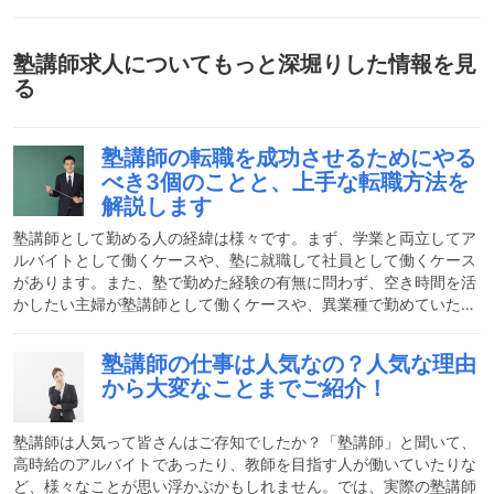
塾講師求人
についてもっと深堀りした情報を見
る
塾講師の転職を成功させるためにやる
べき3個のことと、上手な転職方法を
解説します
塾講師として勤める人の経緯は様々です。まず、学業と両立してア
ルバイトとして働くケースや、塾に就職して社員として働くケース
があります。また、塾で勤めた経験の有無に問わず、空き時間を活
かしたい主婦が塾講師として働くケースや、異業種で勤めていた人
が転職して塾講師になるケースなど、働き方は様々あります。そこ
で今回は、塾講師の転職事情に焦点をあてて、転職を考えるように
塾講師の仕事は人気なの？人気な理由
なる原因や成功するために必要なことを紹介します。塾講師が抱え
から大変なことまでご紹介！
る不満の原因塾講師の仕事は、実は働く人に不満が多い高い仕事で
もあります。その要因は様々ですが、大きく三つあります。一つ目
は労働環境、二つ目は精神的プレッシャー、三つ目は賃金の低さで
塾講師は人気って皆さんはご存知でしたか？「塾講師」と聞いて、
高時給のアルバイトであったり、教師を目指す人が働いていたりな
ど、様々なことが思い浮かぶかもしれません。では、実際の塾講師