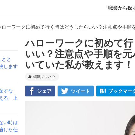
職業から探
ハローワークに初めて行く時はどうしたらいい？注意点や手順
ハローワークに初めて行
いい？注意点や手順を元
ことと
いていた私が教えます！
決します
転職ノウハウ
探すな
シェア
ツイート
ブックマー
える、上
ない時は
適した仕