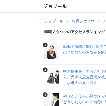
ジョブール
転職ノウハウ
転職ノウハウのアクセスランキング
1
転職する際に悩む4個の
は？あなたのお悩みを解
2
中途採用をしてる会社を
ら。元求人広告営業が教
手な求人の見つけ方
3
やりたい仕事が見つから
どうしたらいい？自分に