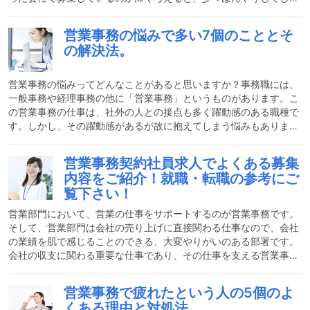
うのではないでしょうか。営業事務の採用はどういった会社でして
いるのか、またどういったことが求められるのかなど、これから営
営業事務の悩みで多い7個のこととそ
業事務職を目指す方へのアドバイスをお伝えします。営業事務のお
の解決法。
おまかな仕事について知っておこう営業事務の仕事は簡単に言うと
「営業担当のサポート」です。しかし、営業担当と一緒に外回りを
するわけではなく、社内にて請求書や見積書などの書類作成、電話
営業事務の悩みってどんなことがあると思いますか？事務職には、
一般事務や経理事務の他に「営業事務」というものがあります。こ
の営業事務の仕事は、社外の人との接点も多く躍動感のある職種で
す。しかし、その躍動感があるが故に抱えてしまう悩みもありま
す。それでは、そんな営業事務の課題や悩み事で多いことについて
を解決策と併せて今からお話しさせていただきます。営業事務のお
営業事務契約社員求人でよくある募集
おまかな仕事内容営業事務とは、その名の通り営業部門の事務職で
内容をご紹介！就職・転職の参考にご
す。基本的には、営業担当のアシスタント業務になります。勤務先
覧下さい！
によって仕事量は変わってきますが、一人の営業担当に一人の営業
事務がつくこともあれば、一人の営業事務が複数人の営業担当を受
営業部門において、営業の仕事をサポートするのが営業事務です。
け
そして、営業部門は会社の売り上げに直接関わる仕事なので、会社
の業績を肌で感じることのできる、大変やりがいのある部署です。
会社の収支に関わる重要な仕事であり、その仕事を支える営業事務
もまた、間接的に数字に関わる仕事であるため、会社にとっても重
要な業務であると言えます。そんな営業事務には、雇用形態として
営業事務で疲れたという人の5個のよ
正社員や派遣社員の他に、契約社員の道があります。契約社員とし
くある理由と対処法