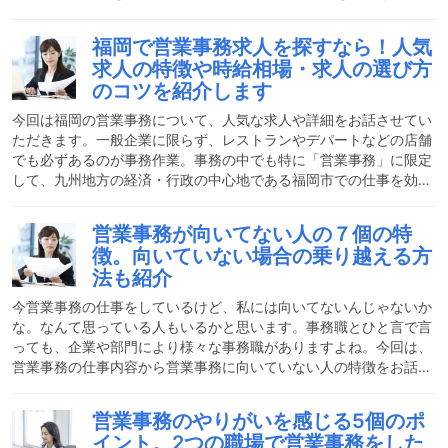
ます。営業事務とはどんな仕事？営業事務と一言で言っても、その
業務内容や業種は多岐にわたります。基本的な内容としては、営業
福岡で営業事務求人を探すなら！人気
部署にて営業のアシスタント的な業務を行います。扱う商品にもよ
求人の特徴や時給相場・求人の選び方
りますが、商品の受発注や在庫管理をしたり、営業担当が必要な書
のコツを紹介します
類作成や補助的な仕事を担当します。また、部内の庶務を任される
ことも多いようです。営業事務の役割とは？営業担当のアシスタン
今回は福岡の営業事務について、人気な求人や詳細をお話させてい
ただきます。一般企業に限らず、レストランやデパートなどの店舗
でも必ずあるのが事務作業。事務の中でも特に「営業事務」に限定
して、九州地方の経済・行政の中心地である福岡市での仕事を効率
的に探す際のコツをお伝えします。福岡市の営業事務の求人探しを
成功させて、自分に向いている職場を上手に見極めましょう。営業
営業事務が向いてない人の７個の特
事務はどんな仕事？営業担当者のアシスタント、またはサポート業
徴。向いていない場合の乗り越える方
務を行うのが営業事務の役割です。仕事内容としては、商品の発
法も紹介
注、受注、契約書、請求書の作成、納期や在庫の管理の他、社内会
議や顧客へのプレゼンテーションの資料を作成することもありま
今営業事務の仕事をしているけど、私には向いてないんじゃないか
す。
な。なんて思っている人もいるかと思います。事務職とひと言で言
っても、企業や部門により様々な事務職がありますよね。今回は、
営業事務の仕事内容から営業事務に向いていない人の特徴をお話し
したいと思います。そうは言っても、現在仕事中の方はそんな簡単
に辞めることはできませんよね！スムーズに営業事務の仕事をこな
営業事務のやりがいを感じる5個のポ
せるようになるために、乗り越えると見えてくる楽しさもお話しし
イント。2つの職場で営業事務をした
ます！営業事務とはどんな仕事？営業事務とはどのような仕事をし