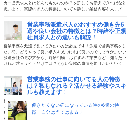
カー営業求人とはどんなものなのか？を詳しくお伝えできればなと
思います。実際の求人の募集についてや詳しい業務内容を大手メー
カーで正社員として営業事務を担当した私の経験から、詳しく解説
していきます。よくある疑問からおすすめな求人までしっかりお答
営業事務派遣求人のおすすめ働き先5
えしていきますので、最後までどうぞお付き合いください。メーカ
選や良い会社の特徴とは？時給や正規
ーの営業事務のおおまかな仕事内容と役割営業事務とは、文字通り
社員求人との違いも解説！
営業担当を補佐する事務作業を行います。具体的には、商品のオー
ダー受注、発注、在庫管理、営業活動に必要な資料の作成、電話対
営業事務を派遣で働いてみたい方は必見です！派遣で営業事務をし
たい時、どうやって良い求人を見つければ良いのでしょうか。いい
派遣会社の選び方から、時給相場、おすすめの業界など、知りたい
けれど求人サイトだけでは見えない実際の事情を知りたいという方
も多いと思います。今回は営業事務を派遣で経験した私から、働い
てみて分かった情報をお伝えします！営業事務はどんな仕事？営業
営業事務の仕事に向いてる人の特徴
事務とは、営業担当のサポートをする仕事です。一般的に、商品の
は？私もなれる？活かせる経験やスキ
受発注業務（デリバリー業務とも言う）、在庫や納期管理、クライ
ルも教えます！
アント対応、庶務など幅広い業務を行います。業界によって内容は
かなり変わってきますが、会社ごとに独自システムを使うことが多
営業事務の仕事に興味はあるけど、どんな仕事なのかよく分からな
働きたくない病になっている時の6個の特
いという人は多いのではないのでしょうか。この記事では、営業事
徴。自分は当てはまる？
務に向いてる人の特徴や業務内容を分かりやすく解説します！ま
た、営業事務に活かせるスキルや今後のキャリアについてもご紹介
させていただきますので、この職業にぜひ就職してみたいという方
は参考にしていただければと思います。自分に合うかを見極めてか