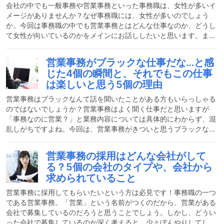
直接やり取りをすることもあります。取り扱っている商品の概要、
会社の中でも一般事務や営業事務といった事務職は、女性が多いイ
メージがありませんか？なぜ事務職には、女性が多いのでしょう
か。今回は事務職の中でも営業事務とはどんな仕事なのか、どうし
て女性が向いているのかをメインにお話ししたいと思います。また
女性だからこそできること・逆に大変なことも合わせて経験者が解
説します。なるほど！と思うこと間違いなしです。営業事務はどん
営業事務がブラックな仕事だな…と感
な仕事？営業事務は、営業担当者をサポートすることがメインの仕
じた4個の瞬間と、それでもこの仕事
事です。営業は外出していることが多く、社内での作業ができない
は楽しいと思う5個の理由
ため、それらを行うのが営業事務です。ざっくり言ってしまうと、
営業担当者が商品を売り上げるために必要なことをサポートしま
営業事務はブラックなんて話を聞いたことがある方もいらっしゃる
す。
のではないでしょうか？営業事務はよく聞く仕事だと思いますが
「事務なのに営業？」と業務内容については具体的にわからず、混
乱しがちですよね。今回は、営業事務がきついと思うブラックな瞬
間や、その逆にそれでも楽しいと思う瞬間について話していきたい
と思います。感じ方は人それぞれなので、あなたに合う職業なのか
営業事務の採用はどんな会社がして
見極めましょう。営業事務の大まかな仕事内容営業事務の仕事は幾
る？5個の会社のタイプや、会社から
つかに分かれます。それぞれご説明します。見積書の作成営業がお
求められていること
客様と結んだ契約をもとに見積書を作成します。商品やサービスの
数量・単価などを表記し、お客様に提示するものです。発注お客様
営業事務に採用してもらいたいという方は必見です！事務職の一つ
に
である営業事務。「営業」という名前がつくのだから、営業がある
会社で募集しているのだろうと思うことでしょう。しかし、どうい
った会社で募集しているのか深く考えると、少々ぼんやりしてしま