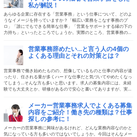
私が解説！
ているのか、企業内ではどのような役割を果たしているのか、具体
的に見ていきましょう。営業事務の大まかな仕事内容営業事務の仕
あらゆる企業に存在する「営業事務」という仕事について、どのよ
うなイメージを持っていますか？「幅広い業務をこなす事務のプ
ロ」「誰にでもできる簡単な仕事」「営業をサポートする縁の下の
力持ち」といったところでしょうか。実際のところ、営業事務の仕
事はやりがいを感じられるものなのでしょうか。私は正社員と派遣
社員で実際に営業事務の仕事に就いてみて、奥深くやりがいのある
営業事務辞めたい…と言う人の4個の
仕事だと思いました。そこで今回は、私の経験の中から、やりがい
よくある理由とそれの対策とは？
を感じるポイントや営業事務に関する本音を徹底解説します！営業
事務はどんな仕事？営業事務とは、営業のアシスタントとして事務
的な業務を行う仕事です。基本的には商品の在庫や納期の管理、受
営業事務で働き始めたものの、想像しているものと仕事の内容が違
発
ったり、任される量が多くハードな仕事だと気づいてやめたくなっ
てしまう…そんな方も多いと思います。求人の募集内容には、未経
験でも大丈夫とか、研修があるので安心と書いてありますが、実際
に入ってみたらこんなに大変なの?と思った人も少なくないでしょ
う。しかし、やりがいのある仕事を任されたいという人にとって、
メーカー営業事務求人でよくある募集
営業事務はとても向いている仕事だと思います。募集内容から想像
内容をご紹介！働き先の種類は？仕事
する内容と現実に差を出さないためにはどうしたら良いのでしょう
探しの参考に！
か？ここでは私の経験をもとに営業事務として働く上で知っておい
てほしいことをまとめていきたいと思います。営業事務の仕事環境
メーカーの営業事務に興味があるけれど、どんな業務内容なのかと
気になっている方も多いのではないでしょうか。今回はそんなメー