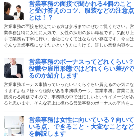
営業事務の面接で聞かれる4個のこと
い環境作りが難しくなっているのかもしれません。離職する人たち
と受け答えのコツ、服装などの注意点
は、具体的にどんなことが理由で転職するのでしょうか？今回は、
とは！？
営業事務の離職率や離職する理由について、詳しく説明していきた
いと思います。営業事務の離職率はどれくらい？パーセンテージで
営業事務の面接を控えている方は参考までにぜひご覧ください。営
業事務は特に女性に人気で、女性の採用の多い職種です。気配り上
手で業務も丁寧に行い、会社になくてはならない存在です。今回は
そんな営業事務になりたいという方に向けて、詳しい業務内容や営
業事務の面接で聞かれる質問などを具体的に経験者の筆者が教えま
す。面接時の営業事務の服装や注意点なども要チェックです。営業
営業事務のボーナスってどれくらい？
事務の仕事内容営業事務は、外回りをする営業マンを支える仕事で
役職や雇用形態ではどれくらい差がで
す。基本的に毎日会社に出社する、内勤の仕事です。デスクワーク
るのか紹介します
であり、机の上には電話とパソコンが置かれています。まず基本的
な仕事となるのが、会社にかかってくる電話の応対や、メールやF
営業事務ボーナス事情っていったいいくらぐらい貰えるのか気にな
りますよね？様々な種類がある事務職の一つ、営業事務。営業に直
接携わる業務ですので、事務職の中では忙しいというイメージがあ
ると思います。そんな売上に携わる営業事務のボーナスの平均をこ
こでは具体的にお教えしちゃいます！また、雇用形態によってどの
くらい変わってくるのか、営業の事務職ボーナス事情についても必
営業事務は女性に向いている？向いて
見ですのでぜひ最後までご覧ください。営業事務の大まかな仕事内
いる点、できること・大変なことなど
容や役割のおさらい営業事務はその名の通り、営業部門の専門事務
を解説します
です。見積書や請求書の作成は勿論、メールや電話などでお客様と