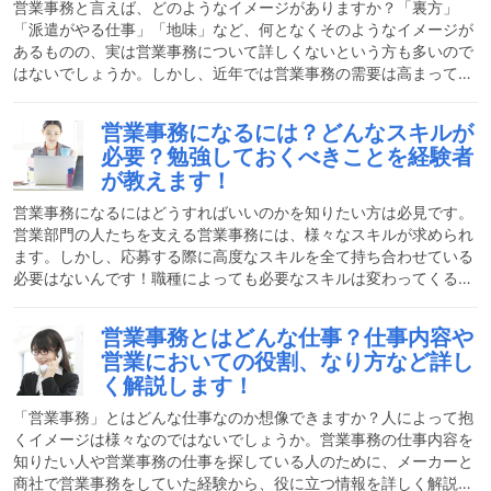
営業事務と言えば、どのようなイメージがありますか？「裏方」
しま
「派遣がやる仕事」「地味」など、何となくそのようなイメージが
あるものの、実は営業事務について詳しくないという方も多いので
はないでしょうか。しかし、近年では営業事務の需要は高まってお
り、正社員としての募集も多くあります。そこで今回は、営業事務
が人気な仕事の理由や、向いている人の具体的な特徴、そして仕事
営業事務になるには？どんなスキルが
の面白さも紹介していきます！営業事務はどのような仕事？営業事
必要？勉強しておくべきことを経験者
務は、一般的にはその名の通り「営業担当者の補佐として、事務作
が教えます！
業を行う仕事」という定義になります。しかし、会社や職種によ
り、任される範囲は大きく異なります。契約書作成、顧客とのメー
営業事務になるにはどうすればいいのかを知りたい方は必見です。
ルや
営業部門の人たちを支える営業事務には、様々なスキルが求められ
ます。しかし、応募する際に高度なスキルを全て持ち合わせている
必要はないんです！職種によっても必要なスキルは変わってくるの
で、働き始めてから勉強すれば大丈夫！ここでは、営業事務になる
ために予め持っていると便利なスキルなど、私の過去の経験をもと
営業事務とはどんな仕事？仕事内容や
に幅広く説明していきたいと思います。営業事務とはどんな仕事？
営業においての役割、なり方など詳し
営業事務の仕事は、簡単に説明すると営業部門の人たちの補佐をす
く解説します！
る仕事です。事務という言葉が入っていますが、お茶を入れたり電
話応対をしたりするだけではありません。時には外回りをしたり、
「営業事務」とはどんな仕事なのか想像できますか？人によって抱
くイメージは様々なのではないでしょうか。営業事務の仕事内容を
知りたい人や営業事務の仕事を探している人のために、メーカーと
商社で営業事務をしていた経験から、役に立つ情報を詳しく解説し