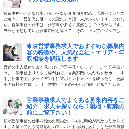
ての営業事務には、どんな求人があるのか、ご紹介します。営業事
務のおおまかな仕事内容おおまかな仕事内容主に、商品の受発注業
務、在庫管理、納期管理、見積書・納品書・請求書の作成、入金管
営業事務がどんな仕事か分からないまま働き始め、「思っていたの
と違う」「営業職に近くて大変だ」と話す人が多くいます。なぜな
ら、営業事務の仕事は、仕事量が多くて漠然としているからです。
自分が予想していた仕事内容と違って、そのギャップに悩んでしま
う人が多いのです。どんな仕事でもそうですが、忙しくなるとスト
レスが溜まったり悩みを抱えたりして苦しくなってしまうもので
東京営業事務求人でおすすめな募集内
す。中には、就業先の環境があまり良くなかったり人間関係が複雑
容の特徴や、人気な会社・エリア・年
だったりして、気持ちが疲れてしまうこともあるかもしれません。
収相場を解説します
そんな時、ストレスを溜めないためにも、しっかりとした対処法が
必要です。ストレス解消の方法は人それぞれだと思いますが、私が
最近の求人媒体でよく見かける営業事務というワード。営業事務と
や
は、一般事務よりも少し専門的で、営業部門の人たちをサポートす
るお仕事です。クライアントにアポイントメントを取ったり、会議
用の資料を作成したり、営業担当者の外回りに同行することもあり
ます。仕事内容は大体分かったとしても、何を決め手に働き先を選
んだら良いのか分かりませんよね?そこで今回は、東京の営業事務
営業事務求人でよくある募集内容をご
でおすすめの募集内容の特徴や人気のエリアなどをまとめてご紹介
紹介！求人を探すなら！就職・転職の
したいと思います。営業事務はどんな仕事？営業事務の仕事は一言
前にご覧下さい！
で表すと営業部の人たちのサポートをするお仕事です。会議に必要
な資料を作ったりクライアントにアポイントメントの予約を取り付
私が営業事務の仕事を始めた理由は、単純に時給が高かったからで
す。企業の受付や電話応対のアルバイト経験はありましたが事務職