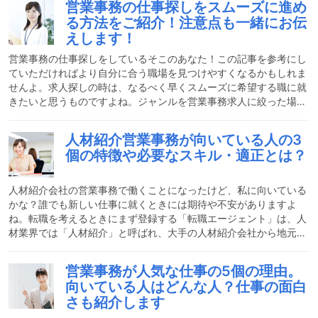
営業事務の仕事探しをスムーズに進め
外回りに付いて行く場合などもあり、時期によってはハードになる
る方法をご紹介！注意点も一緒にお伝
ことも。その分、一般事務よりも給料が良いことが多く、最近では
えします！
女性の活躍も増えているのです。営業事務の仕事を経て、営業や秘
書の仕事へとステップアップしていく人も多くいます。今回は私の
営業事務の仕事探しをしているそこのあなた！この記事を参考にし
実体
ていただければより自分に合う職場を見つけやすくなるかもしれま
せんよ。求人探しの時は、なるべく早くスムーズに希望する職に就
きたいと思うものですよね。ジャンルを営業事務求人に絞った場
合、どのように仕事探しをすれば効率的なのでしょうか？今回は、
自分の経験をもとに、注意点も交えながらご紹介させていただきま
人材紹介営業事務が向いている人の3
す。営業事務のおおまかな仕事内容営業事務は、主にどんな仕事を
個の特徴や必要なスキル・適正とは？
担当するのでしょうか?営業事務は一般事務と違い、営業に特化し
た事務作業を行います。営業部門の社員のサポート役として、会議
で使う資料を作成したり自社とクライアントを繋ぐ連絡のやり取り
人材紹介会社の営業事務で働くことになったけど、私に向いている
を
かな？誰でも新しい仕事に就くときには期待や不安がありますよ
ね。転職を考えるときにまず登録する「転職エージェント」は、人
材業界では「人材紹介」と呼ばれ、大手の人材紹介会社から地元密
着の会社まで様々あります。この人材紹介企業での営業事務の仕事
に向いている人の特徴や必要なスキル・適正について説明していき
営業事務が人気な仕事の5個の理由。
ます。興味のある方やこれから就業する方は是非ご一読ください
向いている人はどんな人？仕事の面白
ね！人材紹介の営業事務の仕事とはどんな仕事？転職を考えている
さも紹介します
人と人材を募集している企業を繋ぐのが、人材紹介の営業職の仕事
です。私たちが転職をしたいと考えた時にはまず転職サイトに登録