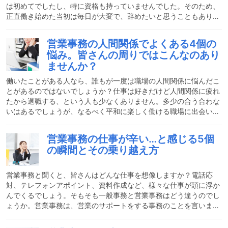
は初めてでしたし、特に資格も持っていませんでした。そのため、
正直働き始めた当初は毎日が大変で、辞めたいと思うこともありま
した。しかし上司がとても良い人で色々と根気良く教えてもらった
おかげで長く働くことができました。営業事務の仕事を始めてから
営業事務の人間関係でよくある4個の
は、パソコンのスキルから臨機応変に対応できるコミュニケーショ
悩み。皆さんの周りではこんなのあり
ン能力、先を読んで行動する力など、様々なスキルが身につきまし
ませんか？
た。今後の人生に役立つことばかりで、働いて本当に良かったと思
っています。一言に営業事務と言われても、どんな仕事なのか想像
働いたことがある人なら、誰もが一度は職場の人間関係に悩んだこ
とがあるのではないでしょうか？仕事は好きだけど人間関係に疲れ
たから退職する、という人も少なくありません。多少の合う合わな
いはあるでしょうが、なるべく平和に楽しく働ける職場に出会いた
いですよね。今回は営業事務の人間関係の悩みをまとめてみまし
た。私自身も営業事務として働いていた時は、様々な問題が重なっ
営業事務の仕事が辛い…と感じる5個
て悩むこともありました。私の経験をもとに書いてみたので、誰か
の瞬間とその乗り越え方
のお役に立てたら嬉しいです。営業事務の人間関係のよくある4個
の悩み営業事務の仕事に限らず、どの職場にも人間関係の悩みはあ
りますよね。室内で仕事をこなす営業事務は、ただでさえストレス
営業事務と聞くと、皆さんはどんな仕事を想像しますか？電話応
が
対、テレフォンアポイント、資料作成など、様々な仕事が頭に浮か
んでくるでしょう。そもそも一般事務と営業事務はどう違うのでし
ょうか。営業事務は、営業のサポートをする事務のことを言いま
す。各会社によって内容は違いますが、実力があれば営業とほぼ変
わらない位の仕事をこなすこともあります。営業のサポートとして