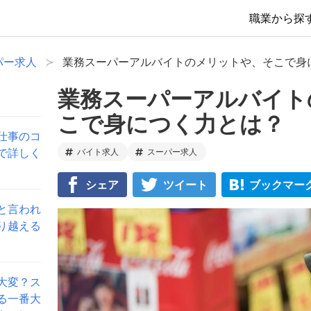
職業から探
パー求人
業務スーパーアルバイトのメリットや、そこで身
業務スーパーアルバイト
こで身につく力とは？
仕事のコ
で詳しく
バイト求人
スーパー求人
シェア
ツイート
ブックマー
と言われ
り越える
大変？ス
る一番大