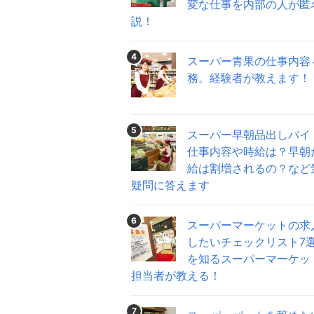
変な仕事を内部の人が匿
説！
4
スーパー青果の仕事内容
務。経験者が教えます！
5
スーパー早朝品出しバイ
仕事内容や時給は？早朝
給は割増されるの？など
疑問に答えます
6
スーパーマーケットの求
したいチェックリスト7
を知るスーパーマーケッ
担当者が教える！
7