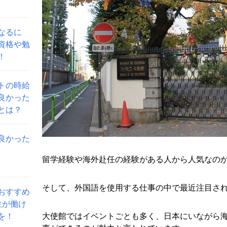
なるに
資格や勉
！
トの時給
良かった
とは？
良かった
留学経験や海外赴任の経験がある人から人気なの
そして、外国語を使用する仕事の中で最近注目さ
おすすめ
生が働け
を！
大使館ではイベントごとも多く、日本にいながら