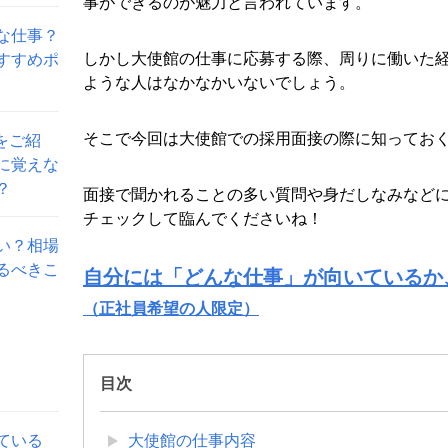
事ができるのが魅力と言われています。
な仕事？
しかし大使館の仕事に応募する際、周りに働いた
すすめポ
ような人はなかなかいないでしょう。
そこで今回は大使館での採用面接の際に知ってお
をご紹
に覚えな
？
面接で聞かれることの多い質問や身だしなみなど
チェックして臨んでくださいね！
い？相場
るべきこ
自分には「どんな仕事」が向いているか
（正社員希望の人限定）
目次
ている
大使館の仕事内容