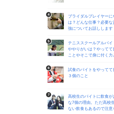
4
ブライダルプレイヤーに
は？どんな仕事？必要な
強についてお話しします
5
テニススクールアルバイ
ややりがいは？やってて
ことやそこで身に付く力
6
試食のバイトをやってて
３個のこと
7
高校生のバイトに飲食が
な7個の理由。ただ高校
ない飲食もあるので注意