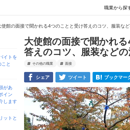
職業から探
大使館の面接で聞かれる4つのことと受け答えのコツ、服装な
大使館の面接で聞かれる
答えのコツ、服装などの
バイトを
のこと
その他の職業
面接
シェア
ツイート
ブックマー
類があ
ポイン
介します
リットと