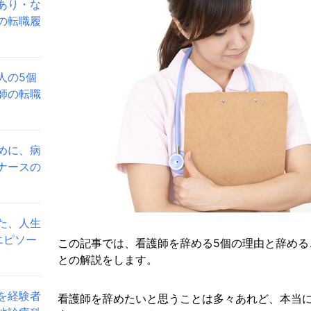
あり・な
の転職履
人の5個
師の転職
めに、病
ナースの
た、人生
エピソー
この記事では、看護師を辞める5個の理由と辞める
との解説をします。
を経験者
看護師を辞めたいと思うことは多々あれど、本当