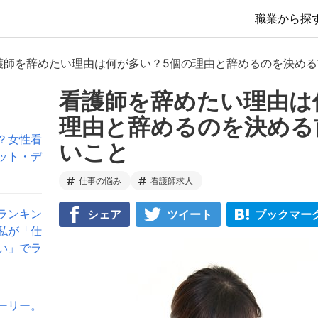
職業から探
護師を辞めたい理由は何が多い？5個の理由と辞めるのを決め
看護師を辞めたい理由は
理由と辞めるのを決める
？女性看
いこと
ット・デ
仕事の悩み
看護師求人
ランキン
シェア
ツイート
ブックマー
私が「仕
い」でラ
ーリー。