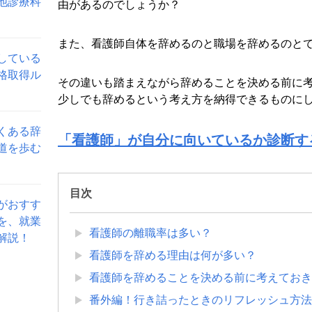
他診療科
由があるのでしょうか？
また、看護師自体を辞めるのと職場を辞めるのと
している
格取得ル
その違いも踏まえながら辞めることを決める前に
少しでも辞めるという考え方を納得できるものに
くある辞
「看護師」が自分に向いているか診断す
道を歩む
目次
がおすす
を、就業
看護師の離職率は多い？
解説！
看護師を辞める理由は何が多い？
看護師を辞めることを決める前に考えておき
番外編！行き詰ったときのリフレッシュ方法