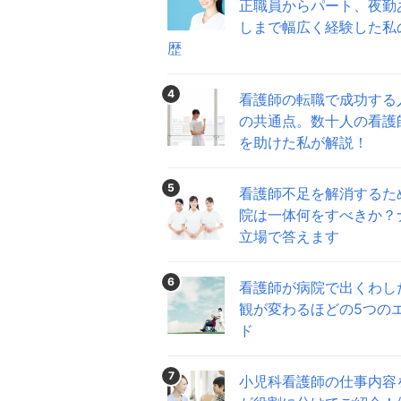
正職員からパート、夜勤
しまで幅広く経験した私
歴
4
看護師の転職で成功する
の共通点。数十人の看護
を助けた私が解説！
5
看護師不足を解消するた
院は一体何をすべきか？
立場で答えます
6
看護師が病院で出くわし
観が変わるほどの5つの
ド
7
小児科看護師の仕事内容