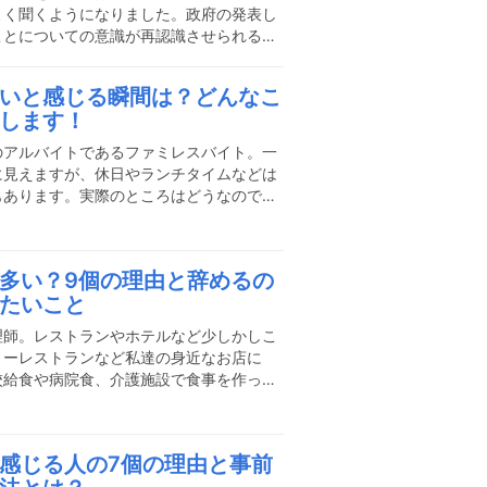
よく聞くようになりました。政府の発表し
ことについての意識が再認識させられる時
トフードの店長など飲食はブラック企業と
。その原因とはいったいなんなのでしょう
いと感じる瞬間は？どんなこ
ている理由について経験者が詳しく解説し
します！
店長の仕事がブラックだと言われている3
事がブラックだと言われている理由をご紹
のアルバイトであるファミレスバイト。一
らない業務が多く忙し過ぎ
に見えますが、休日やランチタイムなどは
もあります。実際のところはどうなのでし
いな制服を着てテキパキと沢山の業務をこ
だとは分かりつつもとても気になりますよ
キパキと笑顔で対応する店員の方の仕事ぶ
多い？9個の理由と辞めるの
やってみたいという方も少なくないのでは
たいこと
イムで働ける気軽さから、子育ての合間で
でしょう。しかしながら、笑
理師。レストランやホテルなど少しかしこ
リーレストランなど私達の身近なお店に
校給食や病院食、介護施設で食事を作って
多い調理師ですが、実はとても離職率の高
調理師として働いている人の中には「もう
ている人も少なくないでしょう。また、調
感じる人の7個の理由と事前
安を覚える調理師志望の人もいるはずで