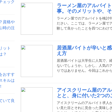
りがいや身に付いたスキルは本当
チェック
ラーメン屋のアルバイト
リアンレストランバイトを始める
事。そのメリットや、そ
トをしたイタリアンレストランは
間務めたイタリアンレストランは
ラーメン屋でのアルバイトを検討
？資格や
ださい。ここでは、ラーメン屋で
ぶ時の注
験して良かったことを四つにわけ
容や上手な求人の選び方について
ていただけたらと思います。ラー
憧れている方は、まずはアルバイ
居酒屋バイトが辛いと感
リット
バイトの仕事内容ってどんな内容
え方
務が中心です。簡単な調理補助を
は？
チン業務は正社員が担うことがほ
居酒屋バイトは大学生に人気で、
ないでしょうか。しかし、人気の
りではありません。今回はこれか
をおすす
している人に向けて、居酒屋の辛
スキルは
き合い方をご紹介しますので、ぜ
むことなく、楽しく働ける環境に
！
アイスクリーム屋のアル
かな仕事内容とは？居酒屋のアル
とと、身に付いた2つの
す。ホール業務とキッチン業務と
ていて良
アルバイトがホール業務に従事す
アイスクリームのアルバイト求人
い見た目とそれに見合った美味し