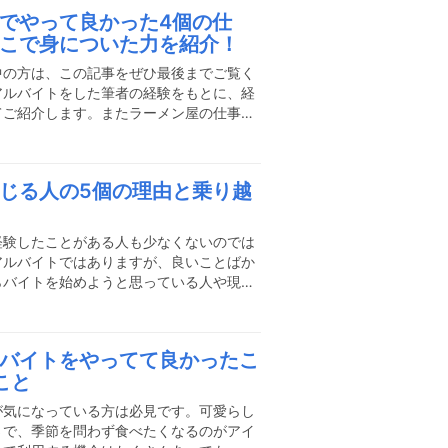
におすすめです。この記事があなたがイタ
でやって良かった4個の仕
きっかけになれば幸いです。私がアルバイ
こで身についた力を紹介！
、こんなところでした私が学生時代に4年
、ファミレスほど安くはない
中の方は、この記事をぜひ最後までご覧く
アルバイトをした筆者の経験をもとに、経
てご紹介します。またラーメン屋の仕事内
もお話させていただきますので、参考にし
メンが好きすぎてラーメン屋で働くことに
トから始めてみませんか？ラーメン屋アル
じる人の5個の理由と乗り越
？ラーメン屋のアルバイトは主にホール業
アルバイトがすることもありますが、キッ
とんどです。ホール業務はキ
経験したことがある人も少なくないのでは
アルバイトではありますが、良いことばか
らバイトを始めようと思っている人や現在
いと感じるポイントとその乗り越え方や向
ひ参考にしてください。居酒屋バイトで病
していきましょう。居酒屋バイトのおおま
バイトをやってて良かったこ
バイトは大きく二種類の業務に分類されま
こと
言われるものです。ホール業務ほとんどの
ることになります。場所によ
が気になっている方は必見です。可愛らし
さで、季節を問わず食べたくなるのがアイ