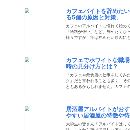
ティックバーでのアルバイトにこ
カフェバイトを辞めたい
いた時に経験したことは、私の人
る5個の原因と対策。
は私の経験をもとに、仕事探しや
どをご紹介していきたいと思いま
カフェのアルバイトに憧れて始め
「給料が低い」など、辞めたくな
様々ですが、実は辞めたい原因に
「嫌だから」と辞める決意をして
えてみてはいかがでしょうか？辞
人で決断してしまう前の寄り道と
カフェでホワイトな職場
しょう。カフェのアルバイトを辞
時の見分け方とは？
り越え方とは？カフェに限らず、
たい」と思ってしまうことは少な
「カフェや飲食店の仕事をしてみ
ク」だと言われることも多く「そ
ともあるかもしれません。カフェ
うか？いいえ、カフェの仕事はブ
が、そうではない職場も沢山あり
ク職場と言われる特徴なのか、ど
居酒屋アルバイトがおす
で働けるかについて紹介します。
やすい居酒屋の特徴や待
ェを始め、飲食店の仕事は「長時
思われています。実際にそのよう
大学生の皆さん！アルバイトはし
は、しっかり稼げて楽しいアルバ