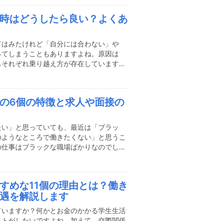
ぎつけることができました。そこで働いて
時はどうしたら良い？よくあ
生に大きな影響を与えてくれました。今回
資格、バーテンダーになるための心構えな
す。以前の私のようにバーテン
てはみたけれど「自分には合わない」や
ってしまうこともありますよね。原因は
もそれぞれ乗り越え方が存在しています。
話す前に、一度原因について考えて乗り越
めたいと思う時期は誰にでもあります。一
して、一緒に原因と対策を見つけていきま
の6個の特徴と求人や面接の
めたいと感じてしまう5個の原因とその乗
アルバイトをしていればどうしても「辞め
からずあるでしょう。そして、恐
たい」と思っていても、最近は「ブラッ
のようなところで働きたくない」と思うこ
の仕事はブラックな職場ばかりなのでしょ
ラックの職場も中にはあるかもしれません
ます。今回は、どのようなところがブラッ
のようなことに注意すればホワイトな職場
すめな11個の理由とは？働き
カフェにブラックな職場はまだ多い？カフ
遇を解説します
間労働でキツい」「休憩や休みがない」と
な店舗は少ないとは言えません
ていますか？何かとお金のかかる学生生活
イトがしたいですよね。加えて、交際関係