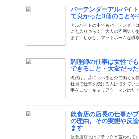
の仕事が多いように思っていませ
バーテンダーアルバイト
阪にもお洒落で人気のカフェが沢
て良かった3個のことや
バイトを大阪でするならどのよう
多いのかなどについて紹介してい
アルバイトの中でもバーテンダー
にも入りづらく、大人の雰囲気が
ます。しかし、アットホームな職
個性を出して接客をすることので
安を取り除き、バーテンダーのア
ます。私はこんなところでバーテ
調理師の仕事は女性でも
ンに併設しているバーカウンター
できること・大変だった
個人でバーを経営しているオーナ
てではありますが、個人経営のバ
現代は、昔に比べると外で働く女
社員で仕事を続ける人は増えてい
事をこなすキャリアウーマンはた
ていた業界にも女性の進出が目立
だまだこれから。女性調理師の数
女性の進出が期待される料理業界
飲食店の店長の仕事がブ
ことや大変だったことなどをお話
の理由。その実態や反論
でもあります。女性ならではの大
ます
理師に向いていると言う考えを持
飲食店店長はブラックと言われて