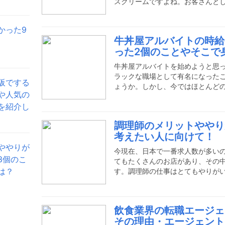
スクリームですよね。お客さんと
き手としてのアイスクリーム屋さ
のではないでしょうか。ここでは
かった9
良かったことを、経験者の筆者自
牛丼屋アルバイトの時給
んなところでアイスクリーム屋の
った2個のことやそこで
たのは、駅ビル内の大手チェーン
ングモールに駆り出されることも
牛丼屋アルバイトを始めようと思
ラックな職場として有名になった
阪でする
ょうか。しかし、今ではほとんど
や人気の
る環境が整えられています。今回
を紹介し
に、やりがいや良かった点をまと
牛丼バイトにトライしてみてくだ
調理師のメリットややり
イトをやりました私がバイトをして
考えたい人に向けて！
のところにありました。電車1本で
ややりが
ッドタウンとして利用しているサ
今現在、日本で一番求人数が多い
3個のこ
てもたくさんのお店があり、その
は？
す。調理師の仕事はとてもやりが
や条件などが悪い意味で注目を集
し、きちんとした待遇で働けるお
と聞くから」「きつい仕事だと聞
飲食業界の転職エージェ
てしまうのは本当にもったいない
その理由・エージェント
師」に注目してその仕事内容や調