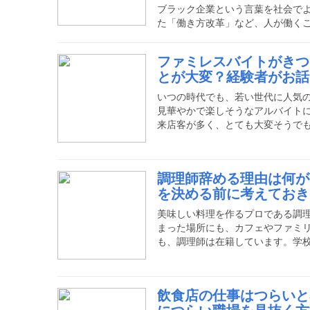
ブラック企業という言葉を社会で
た「働き方改革」など、人が働く
代となってきている中、ファース
言われる場面が最も多くあります
ファミレスバイトがきつ
か？ここでは、ブラックと言われ
とが大変？経験者がお話
ていきたいと思います。飲食店の
個の理由ここでは飲食店店長の仕
いつの時代でも、若い世代に人気
介します。1日にこなさなければな
見華やかで楽しそうなアルバイト
来店客が多く、とても大変そうで
ょうか。傍から見ていると、きれ
なす姿はとても魅力的です。大変
ね。多くのお客様が来店してもテ
調理師辞める理由は何が
りに憧れて、ファミレスバイトを
を決める前に考えておき
ないでしょうか。また、パートタ
働きたい主婦の方もいらっしゃる
美味しい料理を作るプロである調
まった場所にも、カフェやファミ
も、調理師は在籍しています。学
いるのも調理師です。活躍の場の
い仕事の一つでもあります。現在
料理業界から転職しよう」と考え
飲食店の仕事はつらいと
理師は離職が多いという情報に不