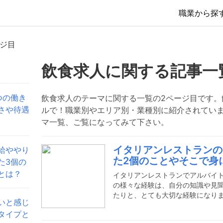
職業から探
ージ目
飲食求人
に関する記事一
つの働き
飲食求人のテーマに関する一覧の2ページ目です。
さや待遇
ルで！職業別やエリア別・業種別に紹介されていま
マ一覧、ご覧になってみて下さい。
イタリアンレストランの
給ややり
た2個のことやそこで身
た3個の
とは？
イタリアンレストランでアルバイ
の様々な経験は、自分の知識や見
たりと、とても大切な経験になり
いと感じ
やってて良かったと感じることに
タイプと
バイトできついと思うことも多少