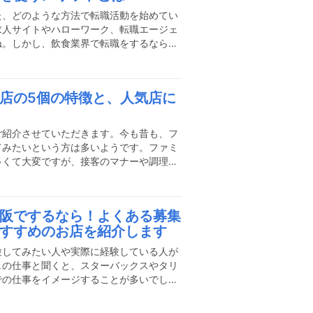
をして行きましょう。今現在調
た、どのような方法で転職活動を始めてい
求人サイトやハローワーク、転職エージェ
ね。しかし、飲食業界で転職をするなら転
番なのです。残念ながら、飲食業界の中に
日があまり取れなかったり、離職率が高か
ない企業もあります。そのような企業を、
店の5個の特徴と、人気店に
ても難しいことです。業界独自の情報や企
を利用することで、入社してからの「こん
敗を防ぐことができます。今
ご紹介させていただきます。今も昔も、フ
てみたいという方は多いようです。ファミ
多くて大変ですが、接客のマナーや調理の
選択の幅が広がるというメリットがありま
トでおすすめな店の特徴と、人気店への採
ァミレスバイトの大まかな仕事内容とはフ
阪でするなら！よくある募集
容は、まず「ホール」「キッチン」「洗い
すすめのお店を紹介します
お客様の入店から退店までをお世話する係
け付け、料理のテーブルへの
験してみたい人や実際に経験している人が
ェの仕事と聞くと、スターバックスやタリ
での仕事をイメージすることが多いでしょ
未経験者でも始めやすく人気ですが、大阪
になった京都の方がお洒落で人気のカフェ