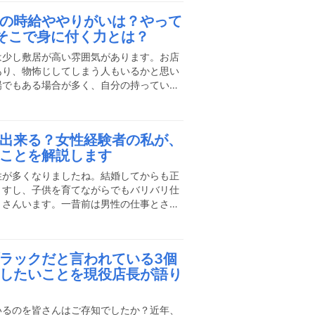
んか？実は、最近は再開発などもあり、大
の時給ややりがいは？やって
山登場しています。今回は、カフェのアル
そこで身に付く力とは？
なエリアが人気で、どのような募集内容が
きます。カフェの仕事ってど
は少し敷居が高い雰囲気があります。お店
あり、物怖じしてしまう人もいるかと思い
場でもある場合が多く、自分の持っている
きるアルバイトでもあります。少しでも不
ルバイト選びを成功させる方法をご紹介し
ンダーのアルバイトをやりましたレストラ
出来る？女性経験者の私が、
でバーテンダーをしていました。その後、
ことを解説します
ーさんに声を掛けられて、アルバイトとし
ーでバーテンダーをしていま
性が多くなりましたね。結婚してからも正
ますし、子供を育てながらでもバリバリ仕
くさんいます。一昔前は男性の仕事とされ
つようになりましたが、調理師の世界はま
はあまり多くありません。今回は、今から
・調理師業界の仕事で、女性だからできる
ラックだと言われている3個
していきましょう！私も女性ですが調理師
したいことを現役店長が語り
変なことも経験してきましたが、女性は調
っています。女性だからこそ
いるのを皆さんはご存知でしたか？近年、