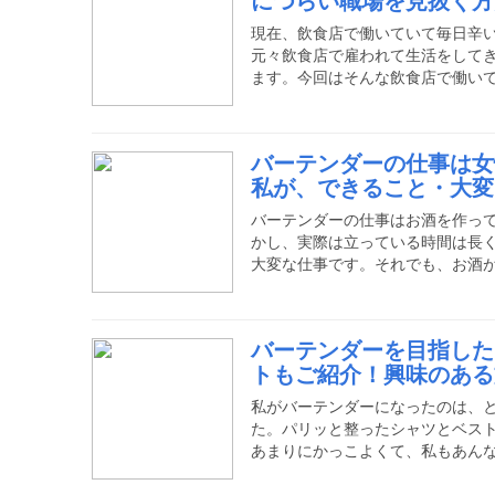
につらい職場を見抜く方
す。どうして一度は志した調理の
今回は、その理由や辞める前に必
現在、飲食店で働いていて毎日辛
元々飲食店で雇われて生活をして
ます。今回はそんな飲食店で働い
きながら、今後飲食店で働こうと
するアドバイスをしていきます。
の店でも同じです。そういったこ
バーテンダーの仕事は女
詳しくご紹介していきます。飲食
私が、できること・大変
も基本的にホールとキッチンの二
ため、飲食店で働く中で抱える悩
バーテンダーの仕事はお酒を作っ
かし、実際は立っている時間は長
大変な仕事です。それでも、お酒
が好きな人にはとても向いている
ルバイトをしてきましたが、人と
事は初めてでした。お店を離れた
バーテンダーを目指した
ーテンダーとして仕事をした経験
トもご紹介！興味のある
かし前述したように、最初の頃は
な大変なバーテンダーの仕事を女
私がバーテンダーになったのは、
た。パリッと整ったシャツとベス
あまりにかっこよくて、私もあん
ルバイトの募集を探すようになっ
り多いとは言えず探すのには苦労