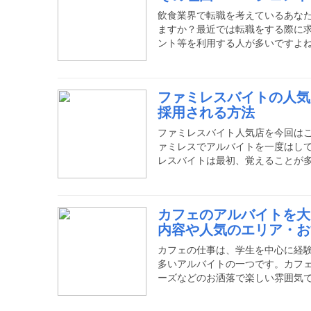
だ先にある将来などについてお話
飲食業界で転職を考えているあな
ますか？最近では転職をする際に
ント等を利用する人が多いですよ
職エージェントを利用するのが一
は労働時間が不規則だったり、休
ったりと、あまり労働環境の良く
ファミレスバイトの人気
求人情報や面接で判断するのはと
採用される方法
業情報に詳しい転職エージェント
なはずじゃなかった！」という失
ファミレスバイト人気店を今回は
ァミレスでアルバイトを一度はし
レスバイトは最初、覚えることが
基本などが身につき、将来の職業
す。今回はそんなファミレスバイ
用される方法をお教えします。フ
カフェのアルバイトを大
ァミレスバイトの大まかな仕事内
内容や人気のエリア・お
場」に分かれます。「ホール」は
で、テーブルへの誘導、注文の受
カフェの仕事は、学生を中心に経
多いアルバイトの一つです。カフ
ーズなどのお洒落で楽しい雰囲気
う。そんなカフェのアルバイトは
よりも隣の神戸や和カフェで話題