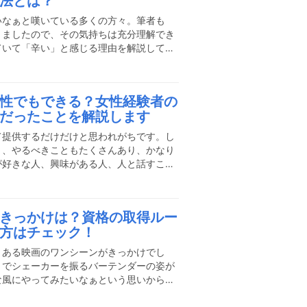
法とは？
道を離れてしまう人が多いのでしょうか？
ず考えてほしいことなどをご紹介
いなぁと嘆いている多くの方々。筆者も
きましたので、その気持ちは充分理解でき
ていて「辛い」と感じる理由を解説してい
考えている人へ失敗しない飲食店選びに関
飲食店がつらいと感じる原因は基本的にど
とに対してどう対処していけば良いのか、
性でもできる？女性経験者の
店の大まかな仕事内容飲食店ではどの店で
だったことを解説します
つの仕事があります。仕事の種類が少ない
みというのはどの店でも似通っ
て提供するだけだけと思われがちです。し
く、やるべきこともたくさんあり、かなり
が好きな人、興味がある人、人と話すこと
仕事です。私は学生時代からいくつものア
関わることがこんなにも楽しいと思えた仕
今でも連絡を取り合うお客様もいます。バ
きっかけは？資格の取得ルー
は、今の自分に大きく影響しています。し
方はチェック！
かなり大変な仕事だったことも事実。そん
性でもできるのか、と不安に
とある映画のワンシーンがきっかけでし
トでシェーカーを振るバーテンダーの姿が
な風にやってみたいなぁという思いからア
たのです。実際バーテンダーの募集はあま
しましたが、希望していた銀座のオーセン