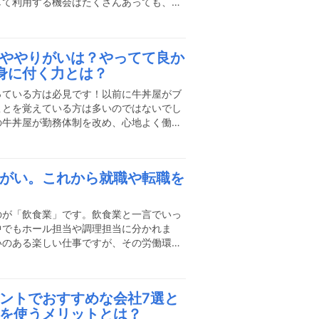
して利用する機会はたくさんあっても、働
んでバイトとなるとなかなか想像できない
、そんなアイス屋さんバイトの業務内容や
身の体験も交えながら紹介します。私はこ
ややりがいは？やってて良か
アルバイトをやりました筆者が勤務してい
身に付く力とは？
店です。人手が足りないときにはショッピ
ありました。アイスクリーム
っている方は必見です！以前に牛丼屋がブ
ことを覚えている方は多いのではないでし
の牛丼屋が勤務体制を改め、心地よく働け
はそんな牛丼屋バイトに興味のある方向け
めました。ぜひともこの記事を参考にして
さい！私はこんなところで牛丼屋のアルバ
がい。これから就職や転職を
いた牛丼屋は地元の駅前、徒歩1分程度
都心に行くことのできる町でしたのでベ
ラリーマンなども多く、夜は
のが「飲食業」です。飲食業と一言でいっ
中でもホール担当や調理担当に分かれま
いのある楽しい仕事ですが、その労働環境
めてしまい人手不足に陥っています。しか
店もたくさんあります！「条件が良くない
くから」と言う理由で調理師への道を諦め
ントでおすすめな会社7選と
ことです。今回は料理を作るプロ、「調理
を使うメリットとは？
理師として働くメリット、やりがいや進ん