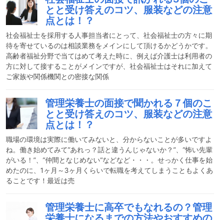
とと受け答えのコツ、服装などの注意
点とは！？
社会福祉士を採用する人事担当者にとって、社会福祉士の方々に期
待を寄せているのは相談業務をメインにして頂けるかどうかです。
高齢者福祉分野で当てはめて考えた時に、例えば介護士は利用者の
方に対して接することがメインですが、社会福祉士はそれに加えて
ご家族や関係機関との密接な関係
管理栄養士の面接で聞かれる７個のこ
とと受け答えのコツ、服装などの注意
点とは！？
職場の環境は実際に働いてみないと、分からないことが多いですよ
ね。働き始めてみて”あれっ？話と違うんじゃないか？”、”怖い先輩
がいる！”、”仲間となじめない”などなど・・・。せっかく仕事を始
めたのに、1ヶ月～3ヶ月くらいで転職を考えてしまうこともよくあ
ることです！最近は売
管理栄養士に高卒でもなれるの？管理
栄養士になるまでの方法やおすすめの